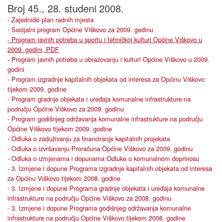
Broj 45., 28. studeni 2008.
-
Zajednički plan radnih mjesta
-
Socijalni program Općine Viškovo za 2009. godinu
-
Program javnih potreba u sportu i tehničkoj kulturi Općine Viškovo u
2009. godini
,
PDF
-
Program javnih potreba u obrazovanju i kulturi Općine Viškovo u 2009.
godini
- P
rogram izgradnje kapitalnih objekata od interesa za Općinu Viškovo
tijekom 2009. godine
-
Program gradnje objekata i uređaja komunalne infrastrukture na
području Općine Viškovo za 2009. godinu
-
Program godišnjeg održavanja komunalne infrastrukture na području
Općine Viškovo tijekom 2009. godine
-
Odluka o zaduživanju za financiranje kapitalnih projekata
-
Odluka o izvršavanju Proračuna Općine Viškovo za 2009. godinu
-
Odluka o izmjenama i dopunama Odluke o komunalnom doprinosu
-
3. Izmjene i dopune Programa izgradnje kapitalnih objekata od interesa
za Općinu Viškovo tijekom 2008. godine
-
3. Izmjene i dopune Programa gradnje objekata i uređaja komunalne
infrastrukture na području Općine Viškovo za 2008. godinu
-
3. Izmjene i dopune Programa godišnjeg održavanja komunalne
infrastrukture na području Općine Viškovo tijekom 2008. godine