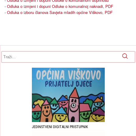
-
Odluka o izmjeni i dopuni Odluke o komunalnom doprinosu
-
Odluka o izmjeni i dopuni Odluke o komunalnoj naknadi
,
PDF
-
Odluka o izboru članova Savjeta mladih općine Viškovo
,
PDF
Obrazac pretrage
Pretraga
JEDINSTVENI DIGITALNI PRISTUPNIK