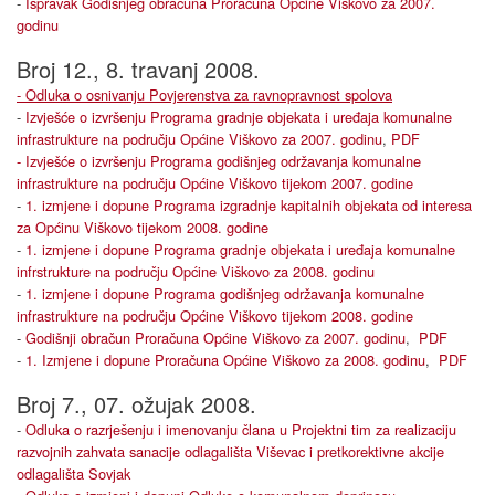
-
Ispravak Godišnjeg obračuna Proračuna Općine Viškovo za 2007.
godinu
Broj 12., 8. travanj 2008.
-
Odluka o osnivanju Povjerenstva za ravnopravnost spolova
-
Izvješće o izvršenju Programa gradnje objekata i uređaja komunalne
infrastrukture na području Općine Viškovo za 2007. godinu
,
PDF
-
Izvješće o izvršenju Programa godišnjeg održavanja komunalne
infrastrukture na području Općine Viškovo tijekom 2007. godine
-
1. izmjene i dopune Programa izgradnje kapitalnih objekata od interesa
za Općinu Viškovo tijekom 2008. godine
-
1. izmjene i dopune Programa gradnje objekata i uređaja komunalne
infrstrukture na području Općine Viškovo za 2008. godinu
-
1. izmjene i dopune Programa godišnjeg održavanja komunalne
infrastrukture na području Općine Viškovo tijekom 2008. godine
-
Godišnji obračun Proračuna Općine Viškovo za 2007. godinu
,
PDF
-
1. Izmjene i dopune Proračuna Općine Viškovo za 2008. godinu
,
PDF
Broj 7., 07. ožujak 2008.
-
Odluka o razrješenju i imenovanju člana u Projektni tim za realizaciju
razvojnih zahvata sanacije odlagališta Viševac i pretkorektivne akcije
odlagališta Sovjak