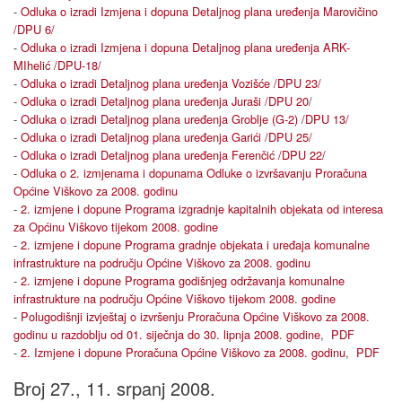
-
Odluka o izradi Izmjena i dopuna Detaljnog plana uređenja Marovičino
/DPU 6/
-
Odluka o izradi Izmjena i dopuna Detaljnog plana uređenja ARK-
MIhelić /DPU-18/
-
Odluka o izradi Detaljnog plana uređenja Vozišće /DPU 23/
-
Odluka o izradi Detaljnog plana uređenja Juraši /DPU 20
/
-
Odluka o izradi Detaljnog plana uređenja Groblje (G-2) /DPU 13/
-
Odluka o izradi Detaljnog plana uređenja Garići /DPU 25/
-
Odluka o izradi Detaljnog plana uređenja Ferenčić /DPU 22/
-
Odluka o 2. izmjenama i dopunama Odluke o izvršavanju Proračuna
Općine Viškovo za 2008. godinu
-
2. izmjene i dopune Programa izgradnje kapitalnih objekata od interesa
za Općinu Viškovo tijekom 2008. godine
-
2. izmjene i dopune Programa gradnje objekata i uređaja komunalne
infrastrukture na području Općine Viškovo za 2008. godinu
-
2. izmjene i dopune Programa godišnjeg održavanja komunalne
infrastrukture na području Općine Viškovo tijekom 2008. godine
-
Polugodišnji izvještaj o izvršenju Proračuna Općine Viškovo za 2008.
godinu u razdoblju od 01. siječnja do 30. lipnja 2008. godine
,
PDF
-
2. Izmjene i dopune Proračuna Općine Viškovo za 2008. godinu
,
PDF
Broj 27., 11. srpanj 2008.