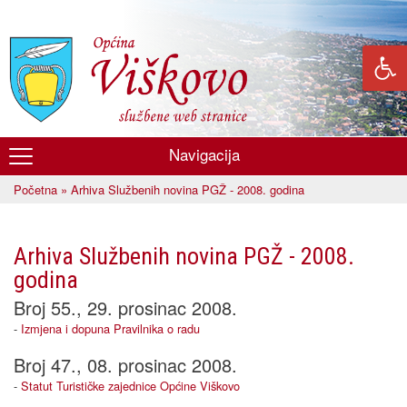
Skoči
na
glavni
sadržaj
Navigacija
Općina
Početna
» Arhiva Službenih novina PGŽ - 2008. godina
Viškovo
Vi ste ovdje
Arhiva Službenih novina PGŽ - 2008.
godina
Broj 55., 29. prosinac 2008.
-
Izmjena i dopuna Pravilnika o radu
Broj 47., 08. prosinac 2008.
-
Statut Turističke zajednice Općine Viškovo