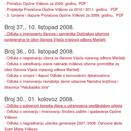
-
Proračun Općine Viškovo za 2009. godinu
,
PDF
-
Projekcija Proračuna Općine Viškovo za 2010 i 2011. godinu
,
PDF
-
3. Izmjene i dopune Proračuna Općine Viškovo za 2008. godinu
,
PDF
Broj 37., 10. listopad 2008.
-
Odluka o imenovanju članova i zamjenika Općinskog izbornog
povjerenstva te izbor članova Vijeća mjesnog odbora Marčelji
Broj 36., 03. listopad 2008.
-
Odluka o raspisivanju izbora za članove Vijeća mjesnog odbora Marčelji
-
Odluka o određivanju visine naknade troškova izborne promidžbe za
izbor članova Vijeća mjesnog odbora Marčelji
-
Odluka o izmjeni i dopuni Odluke o komunalnim djelatnostima
-
Odluka o imenovanju ravnatelja Javne ustanove Narodna knjižnica i
čitaonica "Halubajska zora"
Broj 30., 01. kolovoz 2008.
-
Odluka o subvenciji boravka djece u ustanovama predškolskog odgoja
-
Odluka o osnivanju i imenovanju Stožera zaštite i spašavanja Općine
Viškovo
-
Odluka o nagrađivanju učenika generacije 2007./2008. Osnovne škole
Sveti Matej Viškovo