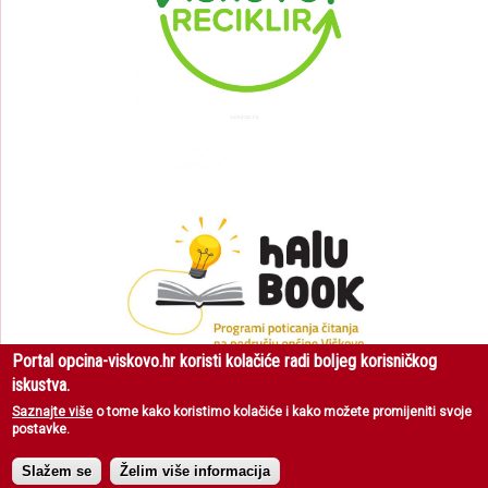
Portal opcina-viskovo.hr koristi kolačiće radi boljeg korisničkog
iskustva.
Saznajte više
o tome kako koristimo kolačiće i kako možete promijeniti svoje
postavke.
Općina Viškovo
| Sva prava pridržana © 2018 |
Uvjeti korištenja
|
Zaštita
privatnosti
Slažem se
Želim više informacija