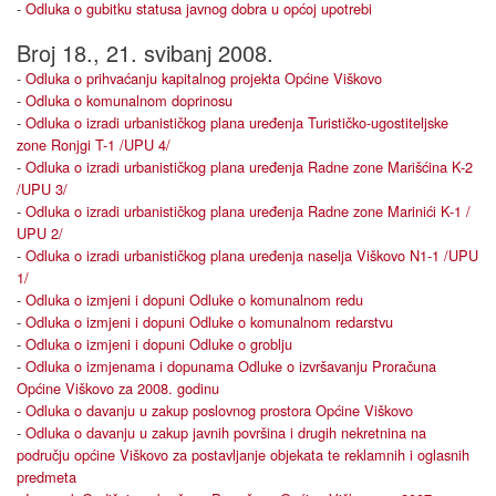
-
Odluka o gubitku statusa javnog dobra u općoj upotrebi
Broj 18., 21. svibanj 2008.
-
Odluka o prihvaćanju kapitalnog projekta Općine Viškovo
-
Odluka o komunalnom doprinosu
-
Odluka o izradi urbanističkog plana uređenja Turističko-ugostiteljske
zone Ronjgi T-1 /UPU 4/
-
Odluka o izradi urbanističkog plana uređenja Radne zone Marišćina K-2
/UPU 3/
-
Odluka o izradi urbanističkog plana uređenja Radne zone Marinići K-1 /
UPU 2/
-
Odluka o izradi urbanističkog plana uređenja naselja Viškovo N1-1 /UPU
1/
-
Odluka o izmjeni i dopuni Odluke o komunalnom redu
-
Odluka o izmjeni i dopuni Odluke o komunalnom redarstvu
-
Odluka o izmjeni i dopuni Odluke o groblju
-
Odluka o izmjenama i dopunama Odluke o izvršavanju Proračuna
Općine Viškovo za 2008. godinu
-
Odluka o davanju u zakup poslovnog prostora Općine Viškovo
-
Odluka o davanju u zakup javnih površina i drugih nekretnina na
području općine Viškovo za postavljanje objekata te reklamnih i oglasnih
predmeta