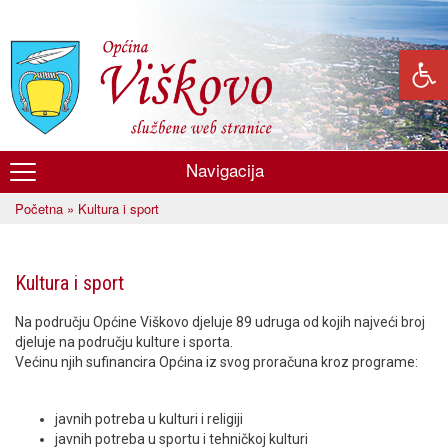
Skoči
na
glavni
sadržaj
Navigacija
Općina
Početna
» Kultura i sport
Viškovo
Vi ste ovdje
Kultura i sport
Na području Općine Viškovo djeluje 89 udruga od kojih najveći broj
djeluje na području kulture i sporta.
Većinu njih sufinancira Općina iz svog proračuna kroz programe:
javnih potreba u kulturi i religiji
javnih potreba u sportu i tehničkoj kulturi