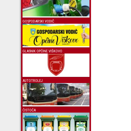
GOSPODARSKI VODIČ
GLASNIK OPĆINE VIŠKOVO
AUTOTROLEJ
ČISTOĆA