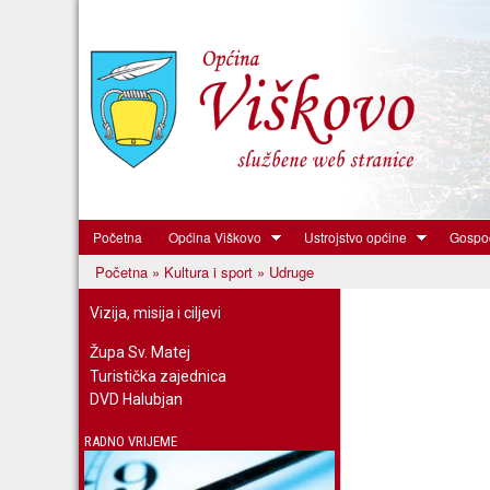
Početna
Općina Viškovo
Ustrojstvo općine
Gospod
Općina
Početna
»
Kultura i sport
» Udruge
Viškovo
Vi ste ovdje
Vizija, misija i ciljevi
Župa Sv. Matej
Turistička zajednica
DVD Halubjan
RADNO VRIJEME