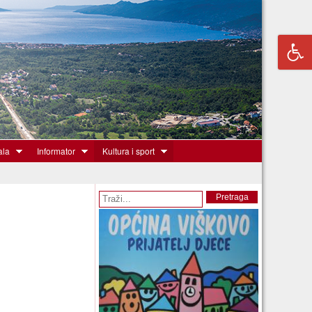
ala
Informator
Kultura i sport
Obrazac pretrage
Pretraga