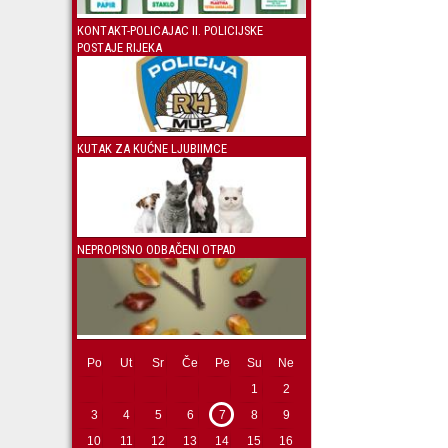
KONTAKT-POLICAJAC II. POLICIJSKE
POSTAJE RIJEKA
KUTAK ZA KUĆNE LJUBIIMCE
NEPROPISNO ODBAČENI OTPAD
Po
Ut
Sr
Če
Pe
Su
Ne
1
2
3
4
5
6
7
8
9
10
11
12
13
14
15
16