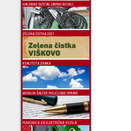
HALUBIKE SUSTAV JAVNIH BICIKLI
ZELENA ČISTKA 2021.
KVALITETA ZRAKA
MOBILNI ŠALTER POLICIJSKE UPRAVE
PUNIONICA ZA ELEKTRIČNA VOZILA