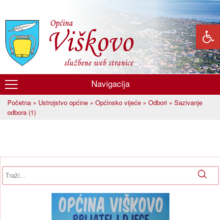
Skoči
na
glavni
sadržaj
Navigacija
Općina
Početna
»
Ustrojstvo općine
»
Općinsko vijeće
»
Odbori
» Sazivanje
Viškovo
Vi ste ovdje
odbora (1)
Obrazac pretrage
Pretraga