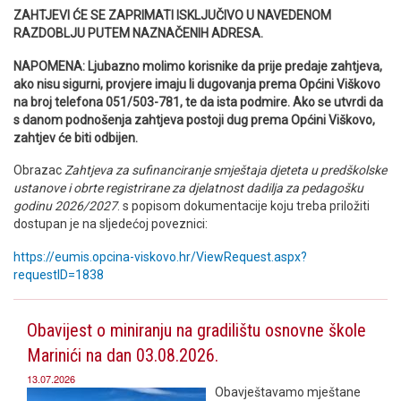
ZAHTJEVI ĆE SE ZAPRIMATI ISKLJUČIVO U NAVEDENOM
RAZDOBLJU PUTEM NAZNAČENIH ADRESA.
NAPOMENA: Ljubazno molimo korisnike da prije predaje zahtjeva,
ako nisu sigurni, provjere imaju li dugovanja prema Općini Viškovo
na broj telefona 051/503-781, te da ista podmire. Ako se utvrdi da
s danom podnošenja zahtjeva postoji dug prema Općini Viškovo,
zahtjev će biti odbijen.
Obrazac
Zahtjeva za sufinanciranje smještaja djeteta u predškolske
ustanove i obrte registrirane za djelatnost dadilja za pedagošku
godinu 2026/2027
. s popisom dokumentacije koju treba priložiti
dostupan je na sljedećoj poveznici:
https://eumis.opcina-viskovo.hr/ViewRequest.aspx?
requestID=1838
Obavijest o miniranju na gradilištu osnovne škole
Marinići na dan 03.08.2026.
13.07.2026
Obavještavamo mještane