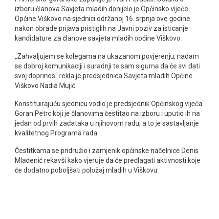
izboru članova Savjeta mladih donijelo je Općinsko vijeće
Općine Viškovo na sjednici održanoj 16. srpnja ove godine
nakon obrade prijava pristiglih na Javni poziv za isticanje
kandidature za članove savjeta mladih općine Viškovo.
„Zahvaljujem se kolegama na ukazanom povjerenju, nadam
se dobroj komunikaciji i suradnji te sam sigurna da će svi dati
svoj doprinos“ rekla je predsjednica Savjeta mladih Općine
Viškovo Nadia Mujić.
Konstituirajuću sjednicu vodio je predsjednik Općinskog vijeća
Goran Petrc koji je članovima čestitao na izboru i uputio ih na
jedan od prvih zadataka u njihovom radu, a to je sastavljanje
kvalitetnog Programa rada.
Čestitkama se pridružio i zamjenik općinske načelnice Denis
Mladenić rekavši kako vjeruje da će predlagati aktivnosti koje
će dodatno poboljšati položaj mladih u Viškovu.