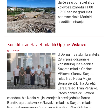
da će se u ponedjeljak, 3.
kolovoza između 11:00 i
17:00 sati na gradilištu
osnovne škole Marinići
izvoditi miniranje.
Konstituiran Savjet mladih Općine Viškovo
30.07.2026
U Domu hrvatskih branitelja
28. srpnja održana je
konstituirajuća sjednica
Savjeta mladih Općine
Viškovo. Članovi Savjeta
mladih su Nadia Mujić,
Borna Benčik, Tia Juretić,
Lara Brajec i Fran Peruško.
Predsjednica će u ovom
mandatu biti Nadia Mujić, zamjenik predsjednika Borna
Benčik, a predstavnik viškovskih mladih u Savjetu mladih
Primorsko-goranske županije je Fran Peruško. Odluku o