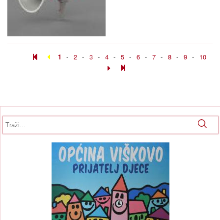
1
-
2
-
3
-
4
-
5
-
6
-
7
-
8
-
9
-
10
Obrazac pretrage
Pretraga