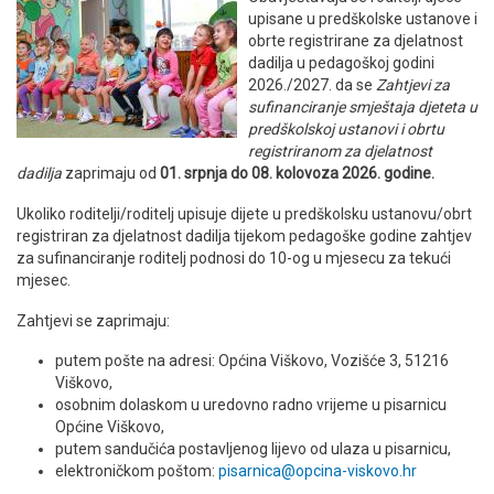
upisane u predškolske ustanove i
obrte registrirane za djelatnost
dadilja u pedagoškoj godini
2026./2027. da se
Zahtjevi za
sufinanciranje smještaja djeteta u
predškolskoj ustanovi i obrtu
registriranom za djelatnost
dadilja
zaprimaju od
01. srpnja do 08. kolovoza 2026. godine.
Ukoliko roditelji/roditelj upisuje dijete u predškolsku ustanovu/obrt
registriran za djelatnost dadilja tijekom pedagoške godine zahtjev
za sufinanciranje roditelj podnosi do 10-og u mjesecu za tekući
mjesec.
Zahtjevi se zaprimaju:
putem pošte na adresi: Općina Viškovo, Vozišće 3, 51216
Viškovo,
osobnim dolaskom u uredovno radno vrijeme u pisarnicu
Općine Viškovo,
putem sandučića postavljenog lijevo od ulaza u pisarnicu,
elektroničkom poštom:
pisarnica@opcina-viskovo.hr