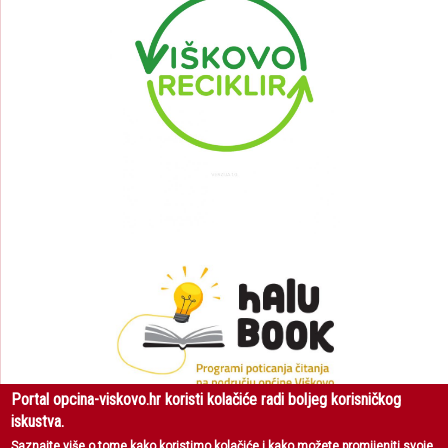
Portal opcina-viskovo.hr koristi kolačiće radi boljeg korisničkog
iskustva.
Saznajte više
o tome kako koristimo kolačiće i kako možete promijeniti svoje