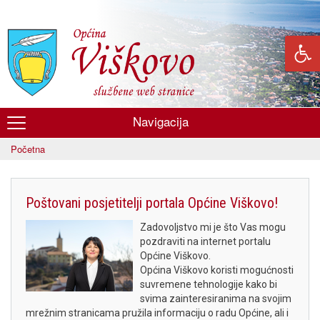
Skoči
na
glavni
sadržaj
Navigacija
Općina
Početna
Viškovo
Poštovani posjetitelji portala Općine Viškovo!
Zadovoljstvo mi je što Vas mogu
pozdraviti na internet portalu
Općine Viškovo.
Općina Viškovo koristi mogućnosti
suvremene tehnologije kako bi
svima zainteresiranima na svojim
mrežnim stranicama pružila informaciju o radu Općine, ali i