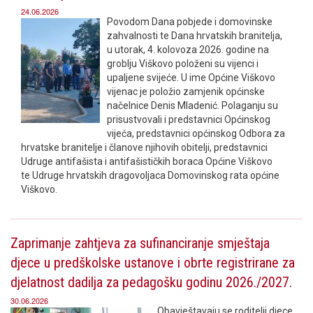
24.06.2026
Povodom Dana pobjede i domovinske
zahvalnosti te Dana hrvatskih branitelja,
u utorak, 4. kolovoza 2026. godine na
groblju Viškovo položeni su vijenci i
upaljene svijeće. U ime Općine Viškovo
vijenac je položio zamjenik općinske
načelnice Denis Mladenić. Polaganju su
prisustvovali i predstavnici Općinskog
vijeća, predstavnici općinskog Odbora za
hrvatske branitelje i članove njihovih obitelji, predstavnici
Udruge antifašista i antifašističkih boraca Općine Viškovo
te Udruge hrvatskih dragovoljaca Domovinskog rata općine
Viškovo.
Zaprimanje zahtjeva za sufinanciranje smještaja
djece u predškolske ustanove i obrte registrirane za
djelatnost dadilja za pedagošku godinu 2026./2027.
30.06.2026
Obavještavaju se roditelji djece