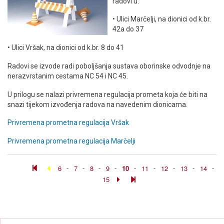
radovi u:
• Ulici Marčelji, na dionici od k.br.
42a do 37
• Ulici Vršak, na dionici od k.br. 8 do 41
Radovi se izvode radi poboljšanja sustava oborinske odvodnje na
nerazvrstanim cestama NC 54 i NC 45.
U prilogu se nalazi privremena regulacija prometa koja će biti na
snazi tijekom izvođenja radova na navedenim dionicama.
Privremena prometna regulacija Vršak
Privremena prometna regulacija Marčelji
6
-
7
-
8
-
9
-
10
-
11
-
12
-
13
-
14
-
15