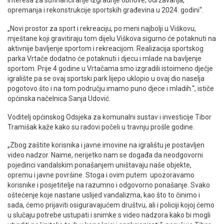
opremanja i rekonstrukcije sportskih građevina u 2024. godini“.
„Novi prostor za sport i rekreaciju, po meni najbolji u Viškovu,
mještane koji gravitiraju tom dijelu Viškova sigurno će potaknuti na
aktivnije bavljenje sportom i rekreacijom. Realizacija sportskog
parka Vrtače dodatno će potaknuti i djecu i mlade na bavljenje
sportom. Prije 4 godine u Vrtačama smo izgradili istoimeno dječje
igralište pa se ovaj sportski park lijepo uklopio u ovaj dio naselja
pogotovo što i na tom području imamo puno djece i mladih.“, ističe
općinska načelnica Sanja Udović.
Voditelj općinskog Odsjeka za komunalni sustav i investicije Tibor
Tramišak kaže kako su radovi počeli u travnju prošle godine.
„Zbog zaštite korisnika i javne imovine na igralištu je postavljen
video nadzor. Naime, nerijetko nam se događa da neodgovorni
pojedinci vandalskim ponašanjem uništavaju naše objekte,
opremu i javne površine. Stoga i ovim putem upozoravamo
korisnike i posjetitelje na razumno i odgovorno ponašanje. Svako
oštećenje koje nastane uslijed vandalizma, kao što to činimo i
sada, ćemo prijaviti osiguravajućem društvu, ali i policiji kojoj ćemo
u slučaju potrebe ustupati i snimke s video nadzora kako bi mogli