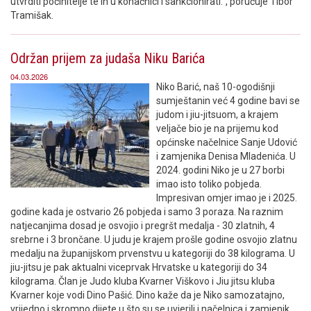
utvrditi počinitelje te ih u konačnici i sankcionirati.“, poručuje Tibor
Tramišak.
Održan prijem za judaša Niku Barića
04.03.2026
Niko Barić, naš 10-ogodišnji
sumještanin već 4 godine bavi se
judom i jiu-jitsuom, a krajem
veljače bio je na prijemu kod
općinske načelnice Sanje Udović
i zamjenika Denisa Mladenića. U
2024. godini Niko je u 27 borbi
imao isto toliko pobjeda.
Impresivan omjer imao je i 2025.
godine kada je ostvario 26 pobjeda i samo 3 poraza. Na raznim
natjecanjima dosad je osvojio i pregršt medalja - 30 zlatnih, 4
srebrne i 3 brončane. U judu je krajem prošle godine osvojio zlatnu
medalju na županijskom prvenstvu u kategoriji do 38 kilograma. U
jiu-jitsu je pak aktualni viceprvak Hrvatske u kategoriji do 34
kilograma. Član je Judo kluba Kvarner Viškovo i Jiu jitsu kluba
Kvarner koje vodi Dino Pašić. Dino kaže da je Niko samozatajno,
vrijedno i skromno dijete u što su se uvjerili i načelnica i zamjenik