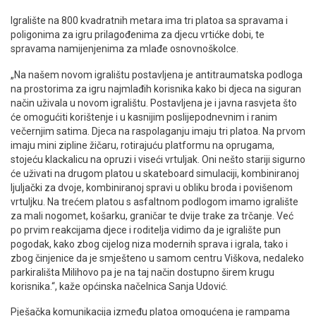
Igralište na 800 kvadratnih metara ima tri platoa sa spravama i
poligonima za igru prilagođenima za djecu vrtićke dobi, te
spravama namijenjenima za mlađe osnovnoškolce.
„Na našem novom igralištu postavljena je antitraumatska podloga
na prostorima za igru najmlađih korisnika kako bi djeca na siguran
način uživala u novom igralištu. Postavljena je i javna rasvjeta što
će omogućiti korištenje i u kasnijim poslijepodnevnim i ranim
večernjim satima. Djeca na raspolaganju imaju tri platoa. Na prvom
imaju mini zipline žičaru, rotirajuću platformu na oprugama,
stojeću klackalicu na opruzi i viseći vrtuljak. Oni nešto stariji sigurno
će uživati na drugom platou u skateboard simulaciji, kombiniranoj
ljuljački za dvoje, kombiniranoj spravi u obliku broda i povišenom
vrtuljku. Na trećem platou s asfaltnom podlogom imamo igralište
za mali nogomet, košarku, graničar te dvije trake za trčanje. Već
po prvim reakcijama djece i roditelja vidimo da je igralište pun
pogodak, kako zbog cijelog niza modernih sprava i igrala, tako i
zbog činjenice da je smješteno u samom centru Viškova, nedaleko
parkirališta Milihovo pa je na taj način dostupno širem krugu
korisnika.“, kaže općinska načelnica Sanja Udović.
Pješačka komunikacija između platoa omogućena je rampama