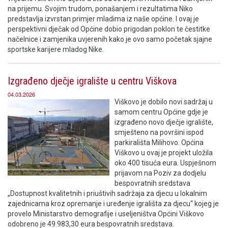
na prijemu. Svojim trudom, ponašanjem i rezultatima Niko
predstavlja izvrstan primjer mladima iz naše općine. I ovaj je
perspektivni dječak od Općine dobio prigodan poklon te čestitke
načelnice i zamjenika uvjerenih kako je ovo samo početak sjajne
sportske karijere mladog Nike.
Izgrađeno dječje igralište u centru Viškova
04.03.2026
Viškovo je dobilo novi sadržaj u
samom centru Općine gdje je
izgrađeno novo dječje igralište,
smješteno na površini ispod
parkirališta Milihovo. Općina
Viškovo u ovaj je projekt uložila
oko 400 tisuća eura. Uspješnom
prijavom na Poziv za dodjelu
bespovratnih sredstava
„Dostupnost kvalitetnih i priuštivih sadržaja za djecu u lokalnim
zajednicama kroz opremanje i uređenje igrališta za djecu“ kojeg je
provelo Ministarstvo demografije i useljeništva Općini Viškovo
odobreno je 49.983,30 eura bespovratnih sredstava.