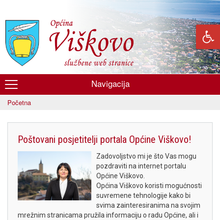
Skoči
na
glavni
sadržaj
Navigacija
Općina
Početna
Viškovo
Poštovani posjetitelji portala Općine Viškovo!
Zadovoljstvo mi je što Vas mogu
pozdraviti na internet portalu
Općine Viškovo.
Općina Viškovo koristi mogućnosti
suvremene tehnologije kako bi
svima zainteresiranima na svojim
mrežnim stranicama pružila informaciju o radu Općine, ali i