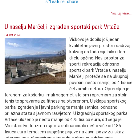
is?feature=share
Pročitaj više...
U naselju Marčelji izgrađen sportski park Vrtače
04.03.2026
Viškovo je dobilo još jedan
kvalitetan javni prostor i sadržaj
kakvog do tada nije bilo u tom
dijelu općine. Novi prostor za
sport i rekreaciju odnosno
sportski park Vrtače u naselju
Marčelji proteže se na ukupnoj
površini nešto manjoj od 4 tisuće
četvornih metara. Opremljen je
terenom za košarku i mali nogomet, stolom i opremom za stolni
tenis te spravama za fitness na otvorenom. U sklopu sportskog
parka izgrađen je i javni parking te manja šetnica, odnosno
prilazna staza s javnom rasvjetom. U izgradnju sportskog parka
Vrtače uloženo je nešto manje od 475 tisuća eura, od čega je
Ministarstvo turizma i sporta sufinanciralo nešto više od 185
tisuća eura temeljem uspješne prijave na Javni poziv za iskaz
interesa za sufinanciranje izgradnje obnove, održavanja,