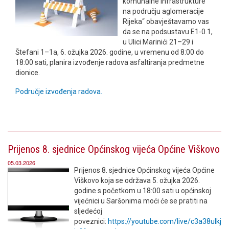
komunalne infrastrukture
na području aglomeracije
Rijeka“ obavještavamo vas
da se na podsustavu E1-0.1,
u Ulici Marinići 21–29 i
Štefani 1–1a, 6. ožujka 2026. godine, u vremenu od 8:00 do
18:00 sati, planira izvođenje radova asfaltiranja predmetne
dionice.
Područje izvođenja radova.
Prijenos 8. sjednice Općinskog vijeća Općine Viškovo
05.03.2026
Prijenos 8. sjednice Općinskog vijeća Općine
Viškovo koja se održava 5. ožujka 2026.
godine s početkom u 18:00 sati u općinskoj
vijećnici u Saršonima moći će se pratiti na
sljedećoj
poveznici:
https://youtube.com/live/c3a38ulkj