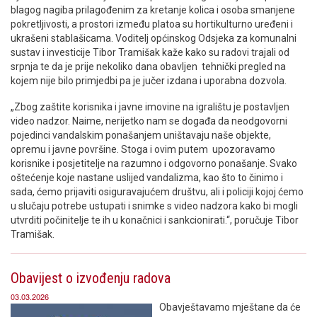
blagog nagiba prilagođenim za kretanje kolica i osoba smanjene
pokretljivosti, a prostori između platoa su hortikulturno uređeni i
ukrašeni stablašicama. Voditelj općinskog Odsjeka za komunalni
sustav i investicije Tibor Tramišak kaže kako su radovi trajali od
srpnja te da je prije nekoliko dana obavljen tehnički pregled na
kojem nije bilo primjedbi pa je jučer izdana i uporabna dozvola.
„Zbog zaštite korisnika i javne imovine na igralištu je postavljen
video nadzor. Naime, nerijetko nam se događa da neodgovorni
pojedinci vandalskim ponašanjem uništavaju naše objekte,
opremu i javne površine. Stoga i ovim putem upozoravamo
korisnike i posjetitelje na razumno i odgovorno ponašanje. Svako
oštećenje koje nastane uslijed vandalizma, kao što to činimo i
sada, ćemo prijaviti osiguravajućem društvu, ali i policiji kojoj ćemo
u slučaju potrebe ustupati i snimke s video nadzora kako bi mogli
utvrditi počinitelje te ih u konačnici i sankcionirati.“, poručuje Tibor
Tramišak.
Obavijest o izvođenju radova
03.03.2026
Obavještavamo mještane da će