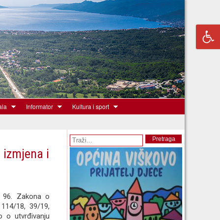
ala
Informator
Kultura i sport
Obrazac pretrage
Pretraga
. izmjena i
a 96. Zakona o
 114/18, 39/19,
o o utvrđivanju