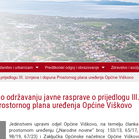
Skoči
na
glavni
sadržaj
arstvo i urbanizam
Predškolski odgoj i obrazovanje
Zdravstvo i socij
prijedlogu III. izmjena i dopuna Prostornog plana uređenja Općine Viškovo
o održavanju javne rasprave o prijedlogu III
ostornog plana uređenja Općine Viškovo
Jedinstveni upravni odjel Općine Viškovo, na temelju člank
prostornom uređenju („Narodne novine“ broj: 153/13, 65/17,
98/19, 67/23) i Zaključka Općinske načelnice Općine Viškov