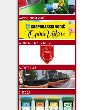
GOSPODARSKI VODIČ
GLASNIK OPĆINE VIŠKOVO
AUTOTROLEJ
ČISTOĆA