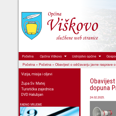
Početna
Općina Viškovo
Ustrojstvo općine
Gospod
Općina
Početna
»
Početna
» Obavijest o održavanju javne rasprave o 
Viškovo
Vi ste ovdje
Vizija, misija i ciljevi
Obavijest 
Župa Sv. Matej
dopuna Pr
Turistička zajednica
DVD Halubjan
24.02.2025.
RADNO VRIJEME