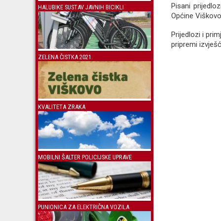
Pisani prijedl
HALUBIKE SUSTAV JAVNIH BICIKLI
Općine Viškovo
Prijedlozi i pri
pripremi izvješć
ZELENA ČISTKA 2021.
KVALITETA ZRAKA
MOBILNI ŠALTER POLICIJSKE UPRAVE
PUNIONICA ZA ELEKTRIČNA VOZILA