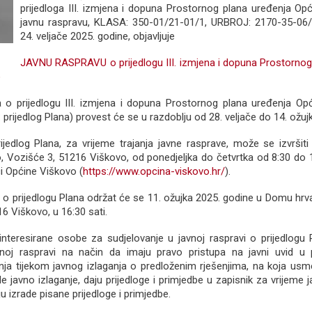
prijedloga III. izmjena i dopuna Prostornog plana uređenja Op
javnu raspravu, KLASA: 350-01/21-01/1, URBROJ: 2170-35-06/
24. veljače 2025. godine, objavljuje
JAVNU RASPRAVU o prijedlogu III. izmjena i dopuna Prostornog
o
 o prijedlogu III. izmjena i dopuna Prostornog plana uređenja Op
: prijedlog Plana) provest će se u razdoblju od 28. veljače do 14. ožuj
ijedlog Plana, za vrijeme trajanja javne rasprave, može se izvršit
 Vozišće 3, 51216 Viškovo, od ponedjeljka do četvrtka od 8:30 do 1
i Općine Viškovo (
https://www.opcina-viskovo.hr/
).
 o prijedlogu Plana održat će se 11. ožujka 2025. godine u Domu hrvat
6 Viškovo, u 16:30 sati.
interesirane osobe za sudjelovanje u javnoj raspravi o prijedlogu P
vnoj raspravi na način da imaju pravo pristupa na javni uvid u p
tanja tijekom javnog izlaganja o predloženim rješenjima, na koja us
 javno izlaganje, daju prijedloge i primjedbe u zapisnik za vrijeme j
u izrade pisane prijedloge i primjedbe.