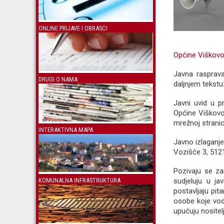
ONLINE PRIJAVE I OBRASCI
Općine Viškov
Javna rasprava
DRUGI O NAMA
daljnjem tekstu
Javni uvid u pr
Općine Viškovo,
mrežnoj stranic
INTERAKTIVNA MAPA
Javno izlaganje
Vozišće 3, 5121
Pozivaju se za
sudjeluju u ja
KOMUNALNA INFRASTRUKTURA
postavljaju pi
osobe koje vode
upućuju nositelj