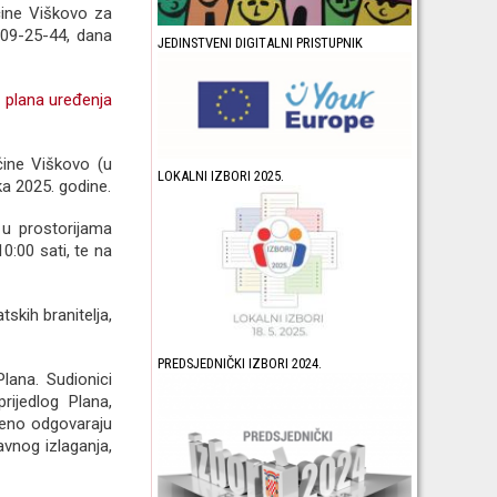
ćine Viškovo za
09-25-44, dana
JEDINSTVENI DIGITALNI PRISTUPNIK
 plana uređenja
ćine Viškovo (u
LOKALNI IZBORI 2025.
ka 2025. godine.
i u prostorijama
0:00 sati, te na
skih branitelja,
PREDSJEDNIČKI IZBORI 2024.
lana. Sudionici
rijedlog Plana,
meno odgovaraju
avnog izlaganja,