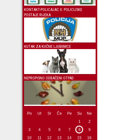
KONTAKT-POLICAJAC II. POLICIJSKE
POSTAJE RIJEKA
KUTAK ZA KUĆNE LJUBIIMCE
NEPROPISNO ODBAČENI OTPAD
Po
Ut
Sr
Če
Pe
Su
Ne
1
2
3
4
5
6
7
8
9
10
11
12
13
14
15
16