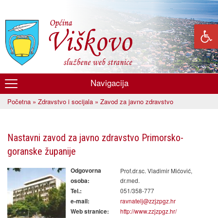
Skoči
na
glavni
sadržaj
Navigacija
Općina
Početna
»
Zdravstvo i socijala
» Zavod za javno zdravstvo
Viškovo
Vi ste ovdje
Nastavni zavod za javno zdravstvo Primorsko-
goranske županije
Odgovorna
Prof.dr.sc. Vladimir Mićović,
dr.med.
osoba:
051/358-777
Tel.:
ravnatelj@zzjzpgz.hr
e-mail:
http://www.zzjzpgz.hr/
Web stranice: