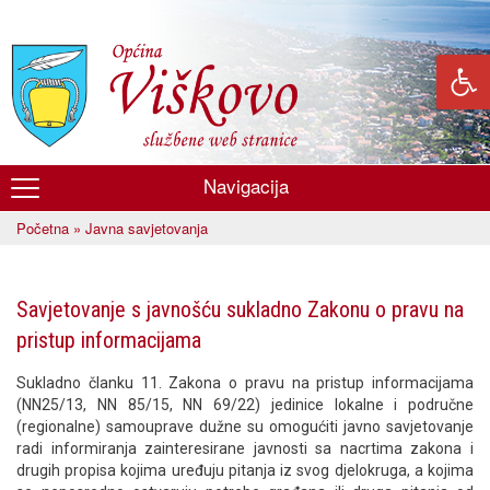
Skoči
na
glavni
sadržaj
Navigacija
Općina
Početna
» Javna savjetovanja
Viškovo
Vi ste ovdje
Savjetovanje s javnošću sukladno Zakonu o pravu na
pristup informacijama
Sukladno članku 11. Zakona o pravu na pristup informacijama
(NN25/13, NN 85/15, NN 69/22) jedinice lokalne i područne
(regionalne) samouprave dužne su omogućiti javno savjetovanje
radi informiranja zainteresirane javnosti sa nacrtima zakona i
drugih propisa kojima uređuju pitanja iz svog djelokruga, a kojima