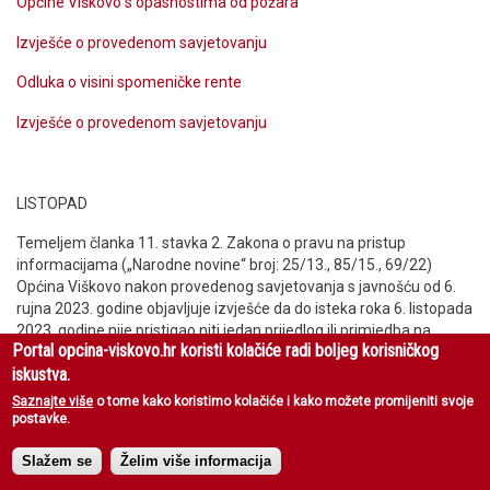
Općine Viškovo s opasnostima od požara
Izvješće o provedenom savjetovanju
Odluka o visini spomeničke rente
Izvješće o provedenom savjetovanju
LISTOPAD
Temeljem članka 11. stavka 2. Zakona o pravu na pristup
informacijama („Narodne novine“ broj: 25/13., 85/15., 69/22)
Općina Viškovo nakon provedenog savjetovanja s javnošću od 6.
rujna 2023. godine objavljuje izvješće da do isteka roka 6. listopada
2023. godine nije pristigao niti jedan prijedlog ili primjedba na
Portal opcina-viskovo.hr koristi kolačiće radi boljeg korisničkog
akt koji je bio predmetom savjetovanja:
iskustva.
Odluka o izmjeni i dopuni Odluke o dodjeli stipendija učenicima i
Saznajte više
o tome kako koristimo kolačiće i kako možete promijeniti svoje
studentima
postavke.
Izvješće o provedenom savjetovanju
Slažem se
Želim više informacija