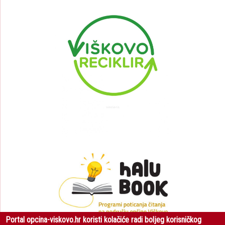
Portal opcina-viskovo.hr koristi kolačiće radi boljeg korisničkog