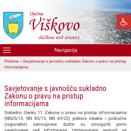
Skoči
na
glavni
sadržaj
Navigacija
Općina
Početna
» Savjetovanje s javnošću sukladno Zakonu o pravu na pristup
Viškovo
Vi ste ovdje
informacijama
Savjetovanje s javnošću sukladno
Zakonu o pravu na pristup
informacijama
Sukladno članku 11. Zakona o pravu na pristup informacijama
(NN25/13, NN 85/15, NN 69/22) jedinice lokalne i područne
(regionalne) samouprave dužne su omogućiti javno
savjetovanje radi informiranja zainteresirane javnosti sa