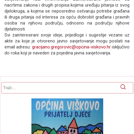
nacrtima zakona i drugih propisa kojima uređuju pitanja iz svog
djelokruga, a kojima se neposredno ostvaruju potrebe građana
ili druga pitanja od interesa za opću dobrobit građana i pravnih
osoba na njihovu području, odnosno na području njihove
djelatnosti.
Svi zainteresirani svoje ideje, prijedloge i sugestije vezane uz
akte za koje je otvoreno javno savjetovanje mogu poslati na
email adresu:
gracijano.gregorovic@opcina-viskovo.hr
isključivo
do roka koji je naveden za pojedina javna savjetovanja.
Obrazac pretrage
Pretraga