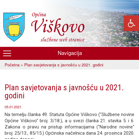
Skoči
na
glavni
sadržaj
Navigacija
Općina
Početna
» Plan savjetovanja s javnošću u 2021. godini
Viškovo
Vi ste ovdje
Plan savjetovanja s javnošću u 2021.
godini
05.01.2021.
Na temelju članka 49. Statuta Općine Viškovo ("Službene novine
Općine Viškovo" broj: 3/18.), a u svezi članka 21. stavka 5. i 6.
Zakona o pravu na pristup informacijama ("Narodne novine"
broj: 25/13., 85/15.) Općinska načelnica dana 24. prosinca 2020.