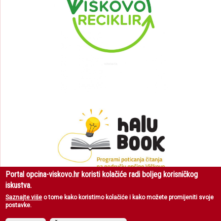
Portal opcina-viskovo.hr koristi kolačiće radi boljeg korisničkog
iskustva.
Saznajte više
o tome kako koristimo kolačiće i kako možete promijeniti svoje
postavke.
Općina Viškovo
| Sva prava pridržana © 2018 |
Uvjeti korištenja
|
Zaštita
privatnosti