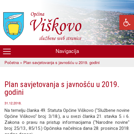
Skoči
na
glavni
sadržaj
Navigacija
Općina
Početna
» Plan savjetovanja s javnošću u 2019. godini
Viškovo
Vi ste ovdje
Plan savjetovanja s javnošću u 2019.
godini
31.12.2018.
Na temelju članka 49. Statuta Općine Viškovo ("Službene novine
Općine Viškovo" broj: 3/18.), a u svezi članka 21. stavka 5. i 6.
Zakona o pravu na pristup informacijama ("Narodne novine"
broj: 25/13., 85/15.) Općinska načelnica dana 28. prosinca 2018.