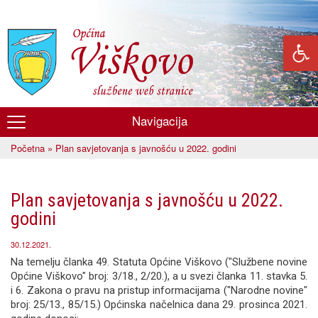
Skoči
na
glavni
sadržaj
Navigacija
Općina
Početna
» Plan savjetovanja s javnošću u 2022. godini
Viškovo
Vi ste ovdje
Plan savjetovanja s javnošću u 2022.
godini
30.12.2021.
Na temelju članka 49. Statuta Općine Viškovo ("Službene novine
Općine Viškovo" broj: 3/18., 2/20.), a u svezi članka 11. stavka 5.
i 6. Zakona o pravu na pristup informacijama ("Narodne novine"
broj: 25/13., 85/15.) Općinska načelnica dana 29. prosinca 2021.