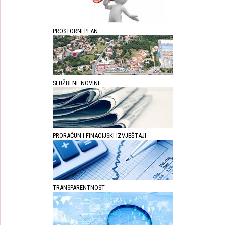
PROSTORNI PLAN
SLUŽBENE NOVINE
PRORAČUN I FINACIJSKI IZVJEŠTAJI
TRANSPARENTNOST