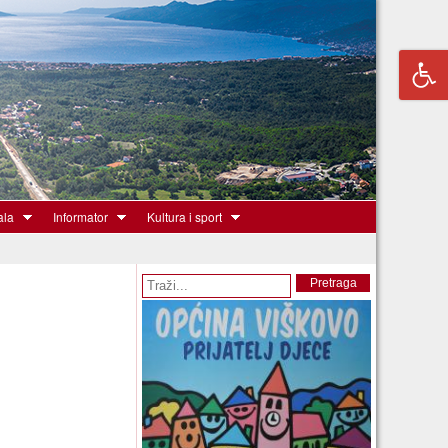
ala
Informator
Kultura i sport
Obrazac pretrage
Pretraga