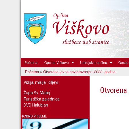
Početna
Općina Viškovo
Ustrojstvo općine
Gospod
Općina
Početna
» Otvorena javna savjetovanja - 2022. godina
Viškovo
Vi ste ovdje
Vizija, misija i ciljevi
Otvorena 
Župa Sv. Matej
Turistička zajednica
DVD Halubjan
RADNO VRIJEME