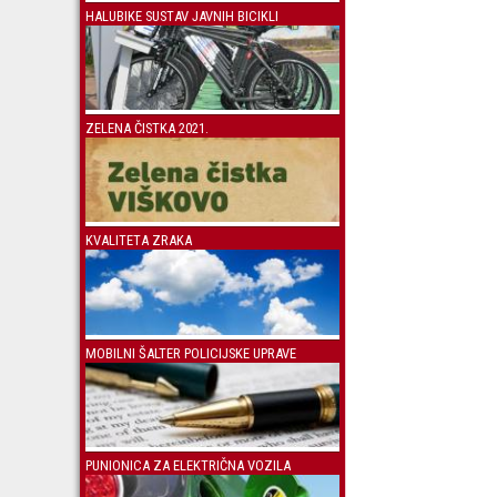
HALUBIKE SUSTAV JAVNIH BICIKLI
ZELENA ČISTKA 2021.
KVALITETA ZRAKA
MOBILNI ŠALTER POLICIJSKE UPRAVE
PUNIONICA ZA ELEKTRIČNA VOZILA