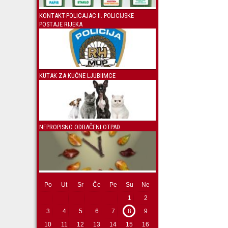
KONTAKT-POLICAJAC II. POLICIJSKE
POSTAJE RIJEKA
KUTAK ZA KUĆNE LJUBIIMCE
NEPROPISNO ODBAČENI OTPAD
Po
Ut
Sr
Če
Pe
Su
Ne
1
2
3
4
5
6
7
8
9
10
11
12
13
14
15
16