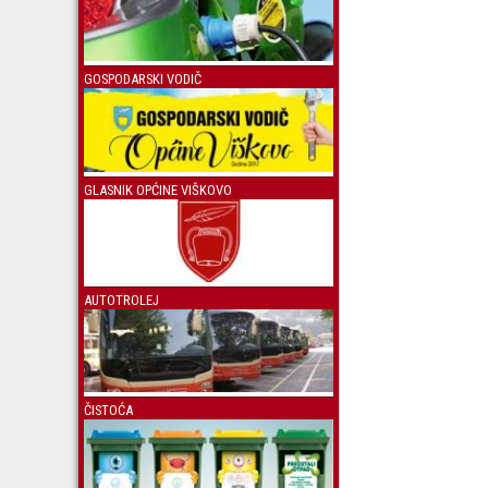
GOSPODARSKI VODIČ
GLASNIK OPĆINE VIŠKOVO
AUTOTROLEJ
ČISTOĆA