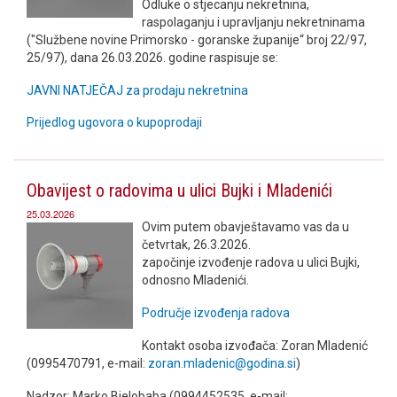
Odluke o stjecanju nekretnina,
raspolaganju i upravljanju nekretninama
("Službene novine Primorsko - goranske županije“ broj 22/97,
25/97), dana 26.03.2026. godine raspisuje se:
JAVNI NATJEČAJ za prodaju nekretnina
Prijedlog ugovora o kupoprodaji
Obavijest o radovima u ulici Bujki i Mladenići
25.03.2026
Ovim putem obavještavamo vas da u
četvrtak, 26.3.2026.
započinje izvođenje radova u ulici Bujki,
odnosno Mladenići.
Područje izvođenja radova
Kontakt osoba izvođača: Zoran Mladenić
(0995470791, e-mail:
zoran.mladenic@godina.si
)
Nadzor: Marko Bjelobaba (0994452535, e-mail: