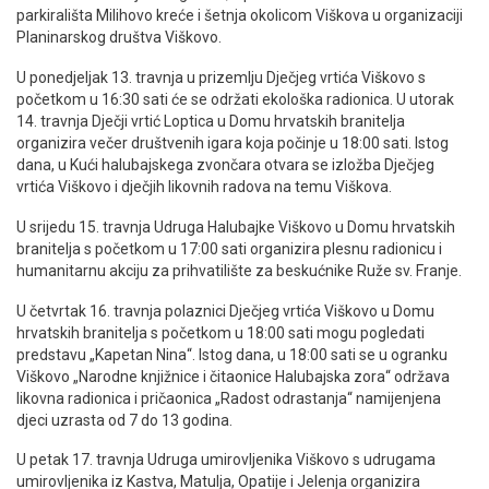
parkirališta Milihovo kreće i šetnja okolicom Viškova u organizaciji
Planinarskog društva Viškovo.
U ponedjeljak 13. travnja u prizemlju Dječjeg vrtića Viškovo s
početkom u 16:30 sati će se održati ekološka radionica. U utorak
14. travnja Dječji vrtić Loptica u Domu hrvatskih branitelja
organizira večer društvenih igara koja počinje u 18:00 sati. Istog
dana, u Kući halubajskega zvončara otvara se izložba Dječjeg
vrtića Viškovo i dječjih likovnih radova na temu Viškova.
U srijedu 15. travnja Udruga Halubajke Viškovo u Domu hrvatskih
branitelja s početkom u 17:00 sati organizira plesnu radionicu i
humanitarnu akciju za prihvatilište za beskućnike Ruže sv. Franje.
U četvrtak 16. travnja polaznici Dječjeg vrtića Viškovo u Domu
hrvatskih branitelja s početkom u 18:00 sati mogu pogledati
predstavu „Kapetan Nina“. Istog dana, u 18:00 sati se u ogranku
Viškovo „Narodne knjižnice i čitaonice Halubajska zora“ održava
likovna radionica i pričaonica „Radost odrastanja“ namijenjena
djeci uzrasta od 7 do 13 godina.
U petak 17. travnja Udruga umirovljenika Viškovo s udrugama
umirovljenika iz Kastva, Matulja, Opatije i Jelenja organizira