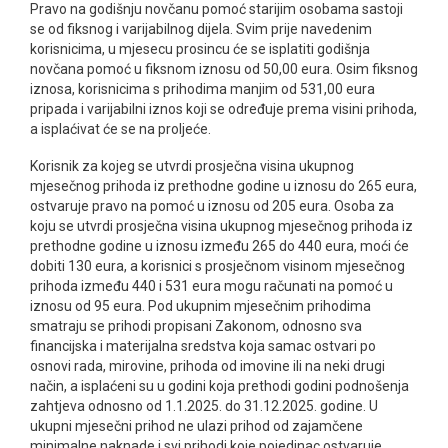
Pravo na godišnju novčanu pomoć starijim osobama sastoji
se od fiksnog i varijabilnog dijela. Svim prije navedenim
korisnicima, u mjesecu prosincu će se isplatiti godišnja
novčana pomoć u fiksnom iznosu od 50,00 eura. Osim fiksnog
iznosa, korisnicima s prihodima manjim od 531,00 eura
pripada i varijabilni iznos koji se određuje prema visini prihoda,
a isplaćivat će se na proljeće.
Korisnik za kojeg se utvrdi prosječna visina ukupnog
mjesečnog prihoda iz prethodne godine u iznosu do 265 eura,
ostvaruje pravo na pomoć u iznosu od 205 eura. Osoba za
koju se utvrdi prosječna visina ukupnog mjesečnog prihoda iz
prethodne godine u iznosu između 265 do 440 eura, moći će
dobiti 130 eura, a korisnici s prosječnom visinom mjesečnog
prihoda između 440 i 531 eura mogu računati na pomoć u
iznosu od 95 eura. Pod ukupnim mjesečnim prihodima
smatraju se prihodi propisani Zakonom, odnosno sva
financijska i materijalna sredstva koja samac ostvari po
osnovi rada, mirovine, prihoda od imovine ili na neki drugi
način, a isplaćeni su u godini koja prethodi godini podnošenja
zahtjeva odnosno od 1.1.2025. do 31.12.2025. godine. U
ukupni mjesečni prihod ne ulazi prihod od zajamčene
minimalne naknade i svi prihodi koje pojedinac ostvaruje