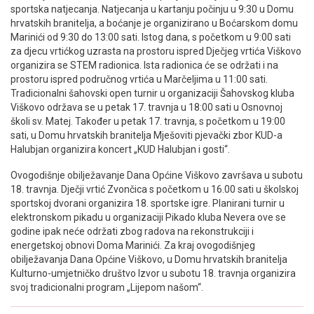
sportska natjecanja. Natjecanja u kartanju počinju u 9:30 u Domu
hrvatskih branitelja, a boćanje je organizirano u Boćarskom domu
Marinići od 9:30 do 13:00 sati. Istog dana, s početkom u 9:00 sati
za djecu vrtićkog uzrasta na prostoru ispred Dječjeg vrtića Viškovo
organizira se STEM radionica. Ista radionica će se održati i na
prostoru ispred područnog vrtića u Marčeljima u 11:00 sati.
Tradicionalni šahovski open turnir u organizaciji Šahovskog kluba
Viškovo održava se u petak 17. travnja u 18:00 sati u Osnovnoj
školi sv. Matej. Također u petak 17. travnja, s početkom u 19:00
sati, u Domu hrvatskih branitelja Mješoviti pjevački zbor KUD-a
Halubjan organizira koncert „KUD Halubjan i gosti“.
Ovogodišnje obilježavanje Dana Općine Viškovo završava u subotu
18. travnja. Dječji vrtić Zvončica s početkom u 16.00 sati u školskoj
sportskoj dvorani organizira 18. sportske igre. Planirani turnir u
elektronskom pikadu u organizaciji Pikado kluba Nevera ove se
godine ipak neće održati zbog radova na rekonstrukciji i
energetskoj obnovi Doma Marinići. Za kraj ovogodišnjeg
obilježavanja Dana Općine Viškovo, u Domu hrvatskih branitelja
Kulturno-umjetničko društvo Izvor u subotu 18. travnja organizira
svoj tradicionalni program „Lijepom našom“.