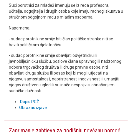
Suci porotnici za mladež imenuju se iz reda profesora,
učitelja, odgojitelja i drugih osoba koje imaju radnog iskustva u
stručnom odgojnom radu s mladim osobama.
Napomena:
- sudac porotnik ne smije biti član političke stranke niti se
baviti političkom djelatnošću
- sudac porotnik ne smije obavljati odvjetničku ili
javnobilježničku službu, poslove člana upravnog ili nadzornog
odbora trgovačkog društva ili druge pravne osobe, niti
obavljati drugu službu ili posao koji bi mogli utjecati na
njegovu samostalnost, nepristranost i neovisnost ili umanjiti
njegov društveni ugled ili su inače nespojivi s obnašanjem
sudačke dužnosti
Dopis PGŽ
Obrazac izjave
Zaprimanje zahtjeva za godišnju novčanu pomoć