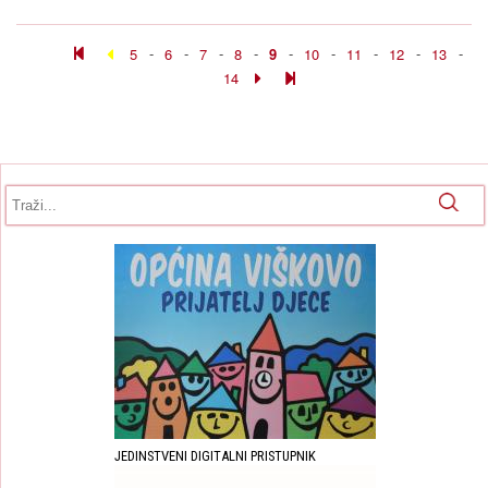
5
-
6
-
7
-
8
-
9
-
10
-
11
-
12
-
13
-
14
Obrazac pretrage
Pretraga
JEDINSTVENI DIGITALNI PRISTUPNIK