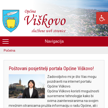
Skoči
na
glavni
sadržaj
Navigacija
Općina
Početna
Viškovo
Poštovani posjetitelji portala Općine Viškovo!
Zadovoljstvo mi je što Vas mogu
pozdraviti na internet portalu
Općine Viškovo.
Općina Viškovo koristi mogućnosti
suvremene tehnologije kako bi
svima zainteresiranima na svojim
mrežnim stranicama pružila informaciju o radu Općine, ali i