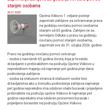
starijim osobama
30.01.2026
Općina Viškovo 1. veljače počinje
zaprimati zahtjeve za ostvarivanje prava
na godišnju novčanu pomoć osobama
starijim od 65 godina. Zahtjevi će se,
temeljem Odluke o pravu na godišnju
novčanu pomoć starijim osobama,
zaprimati sve do 31. ožujka 2026. godine.
Pravo na godišnju novčanu pomoć ostvaruje:
- osoba s navršenih 65 godina života, koja je hrvatski
državljanin s prebivalištem na području Općine Viškovo u
neprekidnom trajanju od najmanje pet godina prije dana
podnošenja zahtjeva.
- osoba sa statusom stranca ili statusom osobe bez
državljanstva ako u trenutku podnošenja zahtjeva najmanje
pet godina neprekidno ima odobren stalni boravak i prijavljeno
prebivalište na području općine Viškovo ili najmanje pet
godina neprekidno ima odobren privremeni boravak i
prijavljeno boravište na području Općine Viškovo.