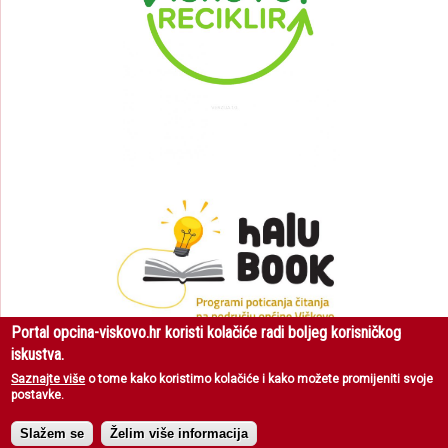
Portal opcina-viskovo.hr koristi kolačiće radi boljeg korisničkog
iskustva.
Saznajte više
o tome kako koristimo kolačiće i kako možete promijeniti svoje
postavke.
Općina Viškovo
| Sva prava pridržana © 2018 |
Uvjeti korištenja
|
Zaštita
privatnosti
Slažem se
Želim više informacija