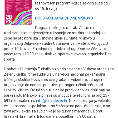
raznovrstan program koji će se održavati od 7.
do 18. travnja.
PROGRAM DANA OPĆINE VIŠKOVO
Program počinje u utorak, 7. travnja
tradicionalnim natjecanjem u kopanju za muškarce i sadnji za
žene na prostoru iza Osnovne škole sv. Matej Viškovo u
organizaciji Delavske katedre Ustanove Ivan Matetić Ronjgov. U
petak 10. travnja Zajednica sportskih udruga Općine Viškovo s
početkom u 10:00 sati u školskoj sportskoj dvorani organizira Dan
sporta.
U subotu 11. travnja Turistička zajednice općine Viškovo organizira
Zelenu čistku i time sudjeluje u najvećoj nacionalnoj kampanji
čišćenja okoliša. Pozivamo sve građane, volontere, udruge i
organizacije da nam se pridruže i pomognu učiniti naš okoliš
ljepšim i čišćim. Okupljanje sudionika predviđeno je u 9:00 sati na
parkiralištu Milihovo, a prijave su moguće telefonom na broj 257-
591 ili e-mailom na
info@tz-viskovo.hr
.
Nakon okupljanja volonteri
će se rasporediti po lokacijama čišćenja na području općine, a po
završetku akcije za sudionike je osigurana marenda u Domu
hrvatskih branitelja. Istog dana, s početkom u 9.00 sati s