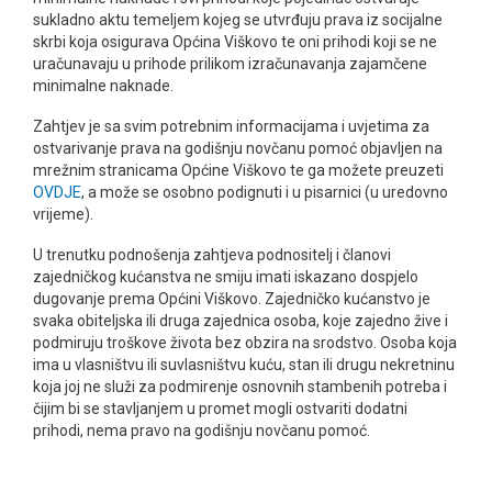
sukladno aktu temeljem kojeg se utvrđuju prava iz socijalne
skrbi koja osigurava Općina Viškovo te oni prihodi koji se ne
uračunavaju u prihode prilikom izračunavanja zajamčene
minimalne naknade.
Zahtjev je sa svim potrebnim informacijama i uvjetima za
ostvarivanje prava na godišnju novčanu pomoć objavljen na
mrežnim stranicama Općine Viškovo te ga možete preuzeti
OVDJE
, a može se osobno podignuti i u pisarnici (u uredovno
vrijeme).
U trenutku podnošenja zahtjeva podnositelj i članovi
zajedničkog kućanstva ne smiju imati iskazano dospjelo
dugovanje prema Općini Viškovo. Zajedničko kućanstvo je
svaka obiteljska ili druga zajednica osoba, koje zajedno žive i
podmiruju troškove života bez obzira na srodstvo. Osoba koja
ima u vlasništvu ili suvlasništvu kuću, stan ili drugu nekretninu
koja joj ne služi za podmirenje osnovnih stambenih potreba i
čijim bi se stavljanjem u promet mogli ostvariti dodatni
prihodi, nema pravo na godišnju novčanu pomoć.