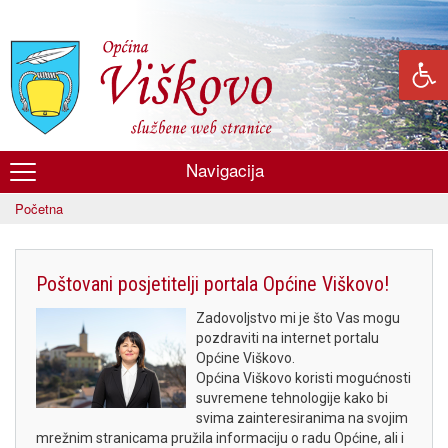
Skoči
na
glavni
sadržaj
Navigacija
Općina
Početna
Viškovo
Poštovani posjetitelji portala Općine Viškovo!
Zadovoljstvo mi je što Vas mogu
pozdraviti na internet portalu
Općine Viškovo.
Općina Viškovo koristi mogućnosti
suvremene tehnologije kako bi
svima zainteresiranima na svojim
mrežnim stranicama pružila informaciju o radu Općine, ali i