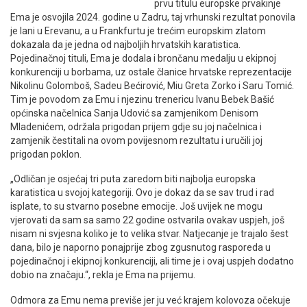
prvu titulu europske prvakinje
Ema je osvojila 2024. godine u Zadru, taj vrhunski rezultat ponovila
je lani u Erevanu, a u Frankfurtu je trećim europskim zlatom
dokazala da je jedna od najboljih hrvatskih karatistica.
Pojedinačnoj tituli, Ema je dodala i brončanu medalju u ekipnoj
konkurenciji u borbama, uz ostale članice hrvatske reprezentacije
Nikolinu Golomboš, Sadeu Bećirović, Miu Greta Zorko i Saru Tomić.
Tim je povodom za Emu i njezinu trenericu Ivanu Bebek Bašić
općinska načelnica Sanja Udović sa zamjenikom Denisom
Mladenićem, održala prigodan prijem gdje su joj načelnica i
zamjenik čestitali na ovom povijesnom rezultatu i uručili joj
prigodan poklon.
„Odličan je osjećaj tri puta zaredom biti najbolja europska
karatistica u svojoj kategoriji. Ovo je dokaz da se sav trud i rad
isplate, to su stvarno posebne emocije. Još uvijek ne mogu
vjerovati da sam sa samo 22 godine ostvarila ovakav uspjeh, još
nisam ni svjesna koliko je to velika stvar. Natjecanje je trajalo šest
dana, bilo je naporno ponajprije zbog zgusnutog rasporeda u
pojedinačnoj i ekipnoj konkurenciji, ali time je i ovaj uspjeh dodatno
dobio na značaju.“, rekla je Ema na prijemu.
Odmora za Emu nema previše jer ju već krajem kolovoza očekuje