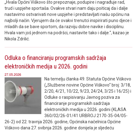
„Hvala Općini Viškovo što prepoznaje, podupire i nagrađuje rad,
trud i uspjehe sportaša. Ovakve stvari nam daju poiticaj da i dalje
nastavimo ostvarivati nove uspjehe i predstavljati našu općinu na
najbolji način. Vjerujem da će ovakvi trenutci inspirirati puno djece i
mladih da se bave sportom, da razviju dobre navike i disciplinu.
Hvala vam još jednom na podršci, nastavite tako i dalje.“, kazao je
Nikola Zdrilić.
Odluka o financiranju programskih sadržaja
elektroničkih medija u 2026. godini
27.05.2026
Na temelju članka 49. Statuta Općine Viškovo
(„Službene novine Općine Viškovo“ broj: 3/18,
2/20, 4/21, 10/22, 9/23, 24/24, 3/25 i 16/25) i
Odluke o raspisivanju Javnog poziva za
financiranje programskih sadržaja
elektroničkih medija u 2026. godini (KLASA
360/02/26-01/41 URBROJ 2170-35-04/05-
26-2) od 22. travnja 2026. godine, Općinska načelnica Općine
Viškovo dana 27. svibnja 2026. godine donijela je sljedeću