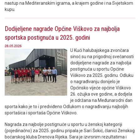
nastup na Mediteranskim igrama, a krajem godine i na Svjetskom
kupu.
Dodijeljene nagrade Općine Viškovo za najbolja
sportska postignuća u 2025. godini
28.05.2026
U Kući halubajskega zvončara
sinoć su na prigodnoj svečanosti
dodijeljene nagrade za najbolja
postignuća u sportu Općine
Viškovo za 2025. godinu. Odluku
o nagrađivanju donijelo je
Općinsko vijeće općine Viškovo
26. ožujka ove godine, a dodjela
je održana na Međunarodni dan
sporta kako je to i predviđeno Odlukom o nagrađivanju najboljih
sportašica i sportaša Općine Viškovo.
Nagrada za najbolje postignuće u sportu u ženskoj kategoriji
(pojedinačno) za 2025. godinu pripala je Sari Šokić, članici Ženskog
boćarskog kluba Drenova Rijeka. Sara je izvrsnim rezultatima i