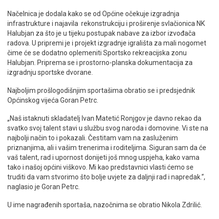
Načelnica je dodala kako se od Općine očekuje izgradnja
infrastrukture i najavila rekonstrukciju i proširenje svlačionica NK
Halubjan za što je u tijeku postupak nabave za izbor izvođača
radova. U pripremi je i projekt izgradnje igrališta za mali nogomet
čime će se dodatno oplemeniti Sportsko rekreacijska zonu
Halubjan. Priprema se i prostorno-planska dokumentacija za
izgradnju sportske dvorane.
Najboljim prošlogodišnjim sportašima obratio se i predsjednik
Općinskog vijeća Goran Petrc.
„Naš istaknuti skladatelj Ivan Matetić Ronjgov je davno rekao da
svatko svoj talent stavi u službu svog naroda i domovine. Vi ste na
najbolji način to i pokazali. Čestitam vam na zasluženim
priznanjima, ali i vašim trenerima i roditeljima. Siguran sam da će
vaš talent, rad i upornost donijeti još mnog uspjeha, kako vama
tako i našoj općini viškovo. Mi kao predstavnici vlasti ćemo se
truditi da vam stvorimo što bolje uvjete za daljnji rad i napredak.“,
naglasio je Goran Petrc.
U ime nagrađenih sportaša, nazočnima se obratio Nikola Zdrilić.