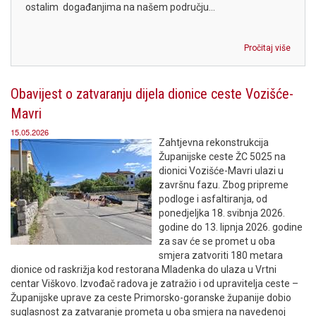
ostalim događanjima na našem području...
Pročitaj više
Obavijest o zatvaranju dijela dionice ceste Vozišće-
Mavri
15.05.2026
Zahtjevna rekonstrukcija
Županijske ceste ŽC 5025 na
dionici Vozišće-Mavri ulazi u
završnu fazu. Zbog pripreme
podloge i asfaltiranja, od
ponedjeljka 18. svibnja 2026.
godine do 13. lipnja 2026. godine
za sav će se promet u oba
smjera zatvoriti 180 metara
dionice od raskrižja kod restorana Mladenka do ulaza u Vrtni
centar Viškovo. Izvođač radova je zatražio i od upravitelja ceste –
Županijske uprave za ceste Primorsko-goranske županije dobio
suglasnost za zatvaranje prometa u oba smjera na navedenoj