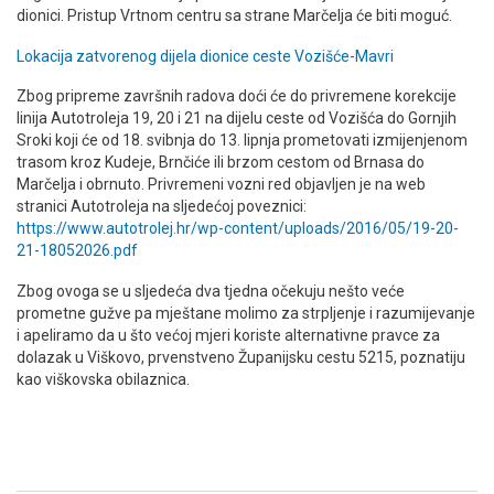
dionici. Pristup Vrtnom centru sa strane Marčelja će biti moguć.
Lokacija zatvorenog dijela dionice ceste Vozišće-Mavri
Zbog pripreme završnih radova doći će do privremene korekcije
linija Autotroleja 19, 20 i 21 na dijelu ceste od Vozišća do Gornjih
Sroki koji će od 18. svibnja do 13. lipnja prometovati izmijenjenom
trasom kroz Kudeje, Brnčiće ili brzom cestom od Brnasa do
Marčelja i obrnuto. Privremeni vozni red objavljen je na web
stranici Autotroleja na sljedećoj poveznici:
https://www.autotrolej.hr/wp-content/uploads/2016/05/19-20-
21-18052026.pdf
Zbog ovoga se u sljedeća dva tjedna očekuju nešto veće
prometne gužve pa mještane molimo za strpljenje i razumijevanje
i apeliramo da u što većoj mjeri koriste alternativne pravce za
dolazak u Viškovo, prvenstveno Županijsku cestu 5215, poznatiju
kao viškovska obilaznica.