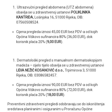
Ultrazvučni pregled abdomena (UTZ abdomena)
obavlja se u zdravstvenoj ustanovi
POLIKLINIKA
KANTRIDA
, Lošinjska 16, 51000 Rijeka, OIB:
07560508524.
Cijena pregleda iznosi 45,00 EUR bez PDV-a od kojih
Općina Viškovo sufinancira 80% (36,00 EUR), dok
korisnik plaća 20% (
9,00 EUR
).
Dermatološki pregled s manualnom dermatoskopijom
madeža – cijelo tijelo obavlja se u zdravstvenoj ustanovi
LIDIA NEŽIĆ KOSANOVIĆ d.o.o.
, Trpimirova 3, 51000
Rijeka, OIB: 03086582457.
Cijena pregleda iznosi 90,00 EUR bez PDV-a od kojih
Općina Viškovo sufinancira 80% (72,00 EUR), dok
korisnik plaća 20% (
18,00 EUR
).
Preventivni zdravstveni pregledi odobravaju se do iskorištenja
sredstava planiranim i osiguranim u Proračunu Općine