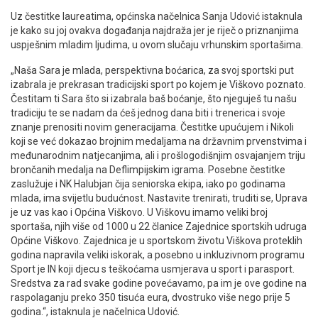
Uz čestitke laureatima, općinska načelnica Sanja Udović istaknula
je kako su joj ovakva događanja najdraža jer je riječ o priznanjima
uspješnim mladim ljudima, u ovom slučaju vrhunskim sportašima.
„Naša Sara je mlada, perspektivna boćarica, za svoj sportski put
izabrala je prekrasan tradicijski sport po kojem je Viškovo poznato.
Čestitam ti Sara što si izabrala baš boćanje, što njeguješ tu našu
tradiciju te se nadam da ćeš jednog dana biti i trenerica i svoje
znanje prenositi novim generacijama. Čestitke upućujem i Nikoli
koji se već dokazao brojnim medaljama na državnim prvenstvima i
međunarodnim natjecanjima, ali i prošlogodišnjim osvajanjem triju
brončanih medalja na Deflimpijskim igrama. Posebne čestitke
zaslužuje i NK Halubjan čija seniorska ekipa, iako po godinama
mlada, ima svijetlu budućnost. Nastavite trenirati, truditi se, Uprava
je uz vas kao i Općina Viškovo. U Viškovu imamo veliki broj
sportaša, njih više od 1000 u 22 članice Zajednice sportskih udruga
Općine Viškovo. Zajednica je u sportskom životu Viškova proteklih
godina napravila veliki iskorak, a posebno u inkluzivnom programu
Sport je IN koji djecu s teškoćama usmjerava u sport i parasport.
Sredstva za rad svake godine povećavamo, pa im je ove godine na
raspolaganju preko 350 tisuća eura, dvostruko više nego prije 5
godina.“, istaknula je načelnica Udović.