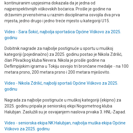
kontinuiranim uspjesima dokazala da je jedna od
najperspektivnijih viškovskih boćarica. Prošle je godine na
državnim prvenstvima u raznim disciplinama osvojila dva prva
mjesta, jedno drugo i jedno treće mjesto u kategoriji U15.
Video - Sara Šokić, najbolja sportašica Općine Viškovo za 2025.
godinu
Dobitnik nagrade za najbolje postignuće u sportu u muškoj
kategoriji (pojedinačno) za 2025. godinu postao je Nikola Zdrilić,
član Plivačkog kluba Nevera. Nikola je prošle godine na
Deflimpijskim igrama u Tokiju osvojio tri brončane medalje - na 100
metara prsno, 200 metara prsno i 200 metara mješovito.
Video - Nikola Zdrilić, najbolji sportaš Općine Viškovo za 2025.
godinu
Nagrada za najbolje postignuće u muškoj kategoriji (ekipno) za
2025. godinu pripala je seniorskoj ekipi Nogometnog kluba
Halubjan. Zaslužili su je osvajanjem naslova prvaka 3. HNL-Zapad.
Video - seniorska ekipa NK Halubjan, najbolja muška ekipa Općine
Viškovo za 2025. godinu