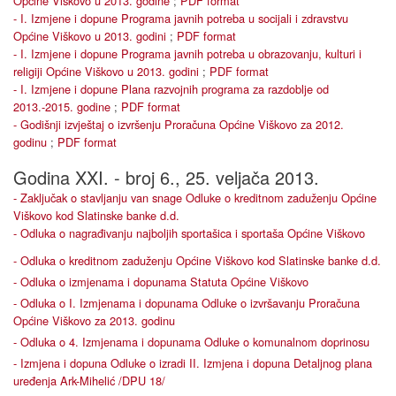
Općine Viškovo u 2013. godine
;
PDF format
- I. Izmjene i dopune Programa javnih potreba u socijali i zdravstvu
Općine Viškovo u 2013. godini
;
PDF format
- I. Izmjene i dopune Programa javnih potreba u obrazovanju, kulturi i
religiji Općine Viškovo u 2013. godini
;
PDF format
- I. Izmjene i dopune Plana razvojnih programa za razdoblje od
2013.-2015. godine
;
PDF format
- Godišnji izvještaj o izvršenju Proračuna Općine Viškovo za 2012.
godinu
;
PDF format
Godina XXI. - broj 6., 25. veljača 2013.
- Zaključak o stavljanju van snage Odluke o kreditnom zaduženju Općine
Viškovo kod Slatinske banke d.d.
- Odluka o nagrađivanju najboljih sportašica i sportaša Općine Viškovo
- Odluka o kreditnom zaduženju Općine Viškovo kod Slatinske banke d.d.
- Odluka o izmjenama i dopunama Statuta Općine Viškovo
- Odluka o I. Izmjenama i dopunama Odluke o izvršavanju Proračuna
Općine Viškovo za 2013. godinu
- Odluka o 4. Izmjenama i dopunama Odluke o komunalnom doprinosu
- Izmjena i dopuna Odluke o izradi II. Izmjena i dopuna Detaljnog plana
uređenja Ark-Mihelić /DPU 18/