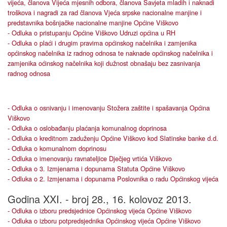
vijeća, članova Vijeća mjesnih odbora, članova Savjeta mladih i naknadi
troškova i nagradi za rad članova Vjeća srpske nacionalne manjine i
predstavnika bošnjačke nacionalne manjine Općine Viškovo
- Odluka o pristupanju Općine Viškovo Udruzi općina u RH
- Odluka o plaći i drugim pravima općinskog načelnika i zamjenika
općinskog načelnika iz radnog odnosa te naknade općinskog načelnika i
zamjenika oćinskog načelnika koji dužnost obnašaju bez zasnivanja
radnog odnosa
- Odluka o osnivanju i imenovanju Stožera zaštite i spašavanja Općina
Viškovo
- Odluka o oslobađanju plaćanja komunalnog doprinosa
- Odluka o kreditnom zaduženju Općine Viškovo kod Slatinske banke d.d.
- Odluka o komunalnom doprinosu
- Odluka o imenovanju ravnateljice Dječjeg vrtića Viškovo
- Odluka o 3. Izmjenama i dopunama Statuta Općine Viškovo
- Odluka o 2. Izmjenama i dopunama Poslovnika o radu Općinskog vijeća
Godina XXI. - broj 28., 16. kolovoz 2013.
- Odluka o izboru predsjednice Općinskog vijeća Općine Viškovo
- Odluka o izboru potpredsjednika Općinskog vijeća Općine Viškovo