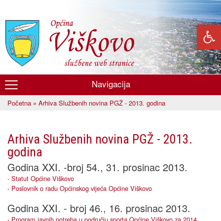
Skoči
na
glavni
sadržaj
Navigacija
Općina
Početna
» Arhiva Službenih novina PGŽ - 2013. godina
Viškovo
Vi ste ovdje
Arhiva Službenih novina PGŽ - 2013.
godina
Godina XXI. -broj 54., 31. prosinac 2013.
- Statut Općine Viškovo
- Poslovnik o radu Općinskog vijeća Općine Viškovo
Godina XXI. - broj 46., 16. prosinac 2013.
- Program javnih potreba u području sporta Općine Viškovo za 2014.