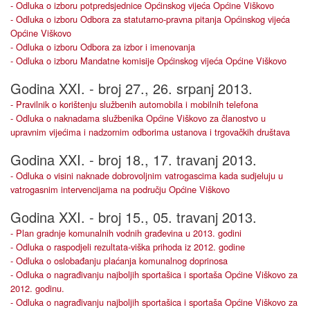
- Odluka o izboru potpredsjednice Općinskog vijeća Općine Viškovo
- Odluka o izboru Odbora za statutarno-pravna pitanja Općinskog vijeća
Općine Viškovo
- Odluka o izboru Odbora za izbor i imenovanja
- Odluka o izboru Mandatne komisije Općinskog vijeća Općine Viškovo
Godina XXI. - broj 27., 26. srpanj 2013.
- Pravilnik o korištenju službenih automobila i mobilnih telefona
- Odluka o naknadama službenika Općine Viškovo za članostvo u
upravnim vijećima i nadzornim odborima ustanova i trgovačkih društava
Godina XXI. - broj 18., 17. travanj 2013.
- Odluka o visini naknade dobrovoljnim vatrogascima kada sudjeluju u
vatrogasnim intervencijama na području Općine Viškovo
Godina XXI. - broj 15., 05. travanj 2013.
- Plan gradnje komunalnih vodnih građevina u 2013. godini
- Odluka o raspodjeli rezultata-viška prihoda iz 2012. godine
- Odluka o oslobađanju plaćanja komunalnog doprinosa
- Odluka o nagrađivanju najboljih sportašica i sportaša Općine Viškovo za
2012. godinu.
- Odluka o nagrađivanju najboljih sportašica i sportaša Općine Viškovo za