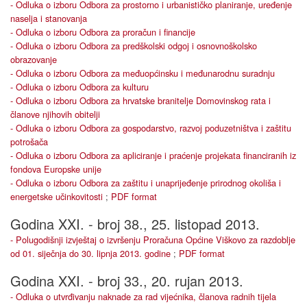
- Odluka o izboru Odbora za prostorno i urbanističko planiranje, uređenje
naselja i stanovanja
- Odluka o izboru Odbora za proračun i financije
- Odluka o izboru Odbora za predškolski odgoj i osnovnoškolsko
obrazovanje
- Odluka o izboru Odbora za međuopćinsku i međunarodnu suradnju
- Odluka o izboru Odbora za kulturu
- Odluka o izboru Odbora za hrvatske branitelje Domovinskog rata i
članove njihovih obitelji
- Odluka o izboru Odbora za gospodarstvo, razvoj poduzetništva i zaštitu
potrošača
- Odluka o izboru Odbora za apliciranje i praćenje projekata financiranih iz
fondova Europske unije
- Odluka o izboru Odbora za zaštitu i unaprijeđenje prirodnog okoliša i
energetske učinkovitosti
;
PDF format
Godina XXI. - broj 38., 25. listopad 2013.
- Polugodišnji izvještaj o izvršenju Proračuna Općine Viškovo za razdoblje
od 01. siječnja do 30. lipnja 2013. godine
;
PDF format
Godina XXI. - broj 33., 20. rujan 2013.
- Odluka o utvrđivanju naknade za rad vijećnika, članova radnih tijela