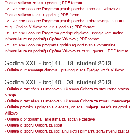
Općine Viškovo za 2013.godinu
;
PDF format
- 2. Izmjene i dopune Programa javnih potreba u socijali i zdravstvu
Općine Viškovo u 2013. godini
;
PDF format
- 2. Izmjene i dopune Programa javnih potreba u obrazovanju, kulturi i
religiji Općine Viškovo za 2013. godinu
;
PDF format
- 2. Izmjene i dopune Programa gradnje objekata iuređaja komunalne
infrastrukture na području Općine Viškovo
;
PDF format
- 2. Izmjene i dopune programa godišnjeg održavanja komunalne
infrastrukture na području Općine Viškovo za 2013. godinu
;
PDF format
Godina XXI. - broj 41., 18. studeni 2013.
- Odluka o imenovanju članova Upravnog vijeća Dječjeg vrtića Viškovo
Godina XXI. - broj 40., 08. studeni 2013.
- Odluka o razrješenju i imenovanju članova Odbora za statutarno-pravna
pitanja
- Odluka o razrješenju i imenovanju članova Odbora za izbor i imenovanje
- Odluka protokolu polaganja vijenaca, cvijeća i paljenju svijeća na groblju
Viškovo
- Odluka o prigodama i mjestima za isticanje zastave
- Odluka o izboru Odbora za sport
- Odluka o izboru Odbora za socijalnu skrb i primarnu zdravstvenu zaštitu