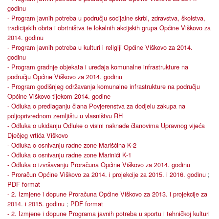
godinu
- Program javnih potreba u području socijalne skrbi, zdravstva, školstva,
tradicijskih obrta i obrtništva te lokalnih akcijskih grupa Općine Viškovo za
2014. godinu
- Program javnih potreba u kulturi i religiji Općine Viškovo za 2014.
godinu
- Program gradnje objekata i uređaja komunalne infrastrukture na
području Općine Viškovo za 2014. godinu
- Program godišnjeg održavanja komunalne infrastrukture na području
Općine Viškovo tijekom 2014. godine
- Odluka o predlaganju člana Povjerenstva za dodjelu zakupa na
poljoprivrednom zemljištu u vlasništvu RH
- Odluka o ukidanju Odluke o visini naknade članovima Upravnog vijeća
Dječjeg vrtića Viškovo
- Odluka o osnivanju radne zone Marišćina K-2
- Odluka o osnivanju radne zone Marinići K-1
- Odluka o izvršavanju Proračuna Općine Viškovo za 2014. godinu
- Proračun Općine Viškovo za 2014. i projekcije za 2015. i 2016. godinu
;
PDF format
- 2. Izmjene i dopune Proračuna Općine Viškovo za 2013. i projekcije za
2014. i 2015. godinu
;
PDF format
- 2. Izmjene i dopune Programa javnih potreba u sportu i tehničkoj kulturi