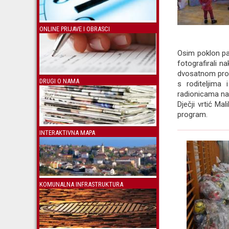
ONLINE PRIJAVE I OBRASCI
Osim poklon pa
fotografirali 
dvosatnom progr
DRUGI O NAMA
s roditeljima 
radionicama na 
Dječji vrtić Ma
program.
INTERAKTIVNA MAPA
KOMUNALNA INFRASTRUKTURA