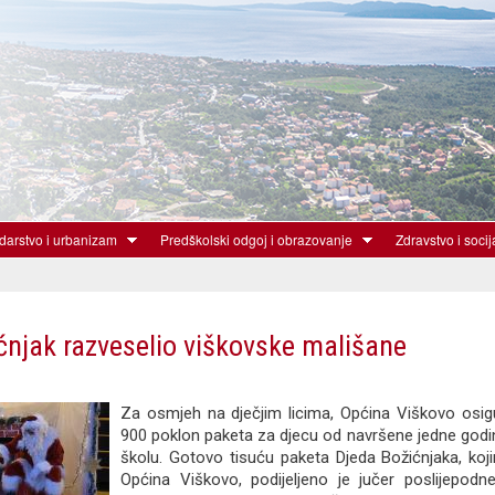
Skoči
na
glavni
sadržaj
arstvo i urbanizam
Predškolski odgoj i obrazovanje
Zdravstvo i socij
ćnjak razveselio viškovske mališane
Za osmjeh na dječjim licima, Općina Viškovo osigu
900 poklon paketa za djecu od navršene jedne godi
školu. Gotovo tisuću paketa Djeda Božićnjaka, koji
Općina Viškovo, podijeljeno je jučer poslijepod