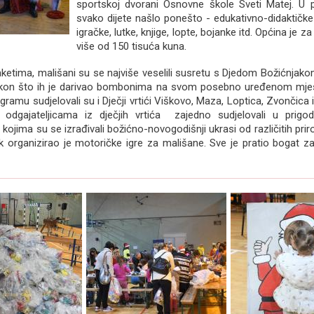
sportskoj dvorani Osnovne škole Sveti Matej. U
svako dijete našlo ponešto - edukativno-didaktičke
igračke, lutke, knjige, lopte, bojanke itd. Općina je za
više od 150 tisuća kuna.
ketima, mališani su se najviše veselili susretu s Djedom Božićnjako
nakon što ih je darivao bombonima na svom posebno uređenom mje
amu sudjelovali su i Dječji vrtići Viškovo, Maza, Loptica, Zvončica i
i odgajateljicama iz dječjih vrtića zajedno sudjelovali u prigo
kojima su se izrađivali božićno-novogodišnji ukrasi od različitih priro
lik organizirao je motoričke igre za mališane. Sve je pratio bogat 