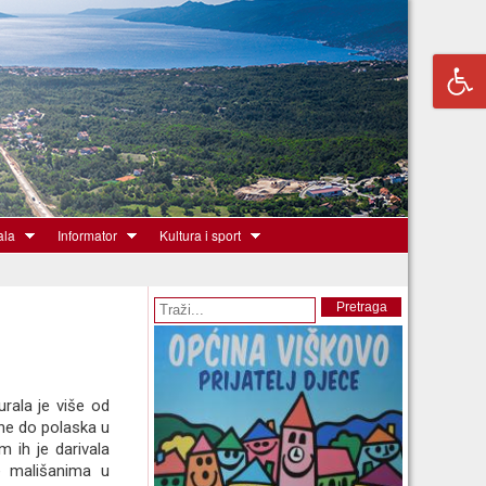
ala
Informator
Kultura i sport
Obrazac pretrage
Pretraga
rala je više od
ne do polaska u
m ih je darivala
ne mališanima u