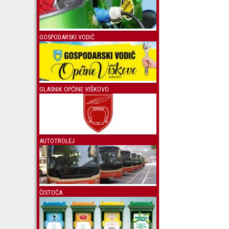
GOSPODARSKI VODIČ
GLASNIK OPĆINE VIŠKOVO
AUTOTROLEJ
ČISTOĆA