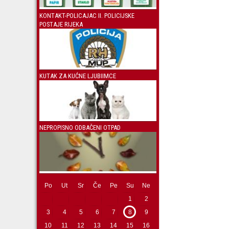
KONTAKT-POLICAJAC II. POLICIJSKE
POSTAJE RIJEKA
KUTAK ZA KUĆNE LJUBIIMCE
NEPROPISNO ODBAČENI OTPAD
Po
Ut
Sr
Če
Pe
Su
Ne
1
2
3
4
5
6
7
8
9
10
11
12
13
14
15
16