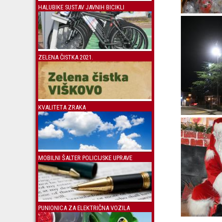
HALUBIKE SUSTAV JAVNIH BICIKLI
ZELENA ČISTKA 2021.
KVALITETA ZRAKA
MOBILNI ŠALTER POLICIJSKE UPRAVE
PUNIONICA ZA ELEKTRIČNA VOZILA