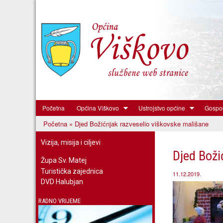
Početna
Općina Viškovo
Ustrojstvo općine
Gospod
Općina
Početna
» Djed Božićnjak razveselio viškovske mališane
Viškovo
Vi ste ovdje
Vizija, misija i ciljevi
Djed Boži
Župa Sv. Matej
Turistička zajednica
11.12.2019.
DVD Halubjan
RADNO VRIJEME