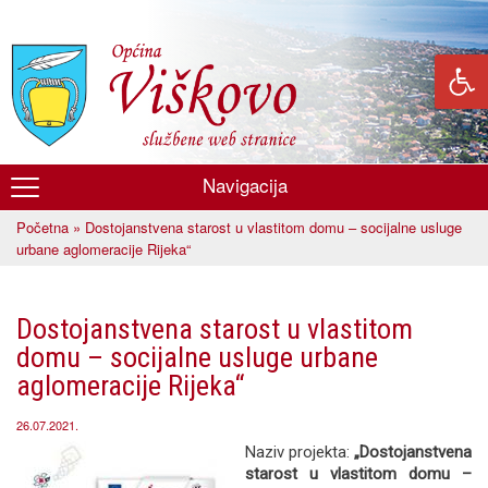
Skoči
na
glavni
sadržaj
Navigacija
Općina
Početna
» Dostojanstvena starost u vlastitom domu – socijalne usluge
Viškovo
Vi ste ovdje
urbane aglomeracije Rijeka“
Dostojanstvena starost u vlastitom
domu – socijalne usluge urbane
aglomeracije Rijeka“
26.07.2021.
Naziv projekta:
„Dostojanstvena
starost u vlastitom domu –