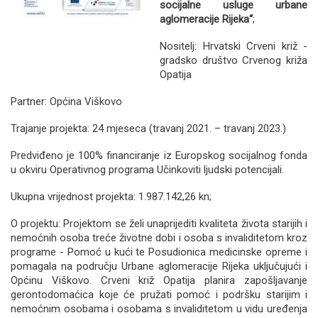
socijalne usluge urbane
aglomeracije Rijeka“
;
Nositelj: Hrvatski Crveni križ -
gradsko društvo Crvenog križa
Opatija
Partner: Općina Viškovo
Trajanje projekta: 24 mjeseca (travanj 2021. – travanj 2023.)
Predviđeno je 100% financiranje iz Europskog socijalnog fonda
u okviru Operativnog programa Učinkoviti ljudski potencijali.
Ukupna vrijednost projekta: 1.987.142,26 kn;
O projektu: Projektom se želi unaprijediti kvaliteta života starijih i
nemoćnih osoba treće životne dobi i osoba s invaliditetom kroz
programe - Pomoć u kući te Posudionica medicinske opreme i
pomagala na području Urbane aglomeracije Rijeka uključujući i
Općinu Viškovo. Crveni križ Opatija planira zapošljavanje
gerontodomaćica koje će pružati pomoć i podršku starijim i
nemoćnim osobama i osobama s invaliditetom u vidu uređenja