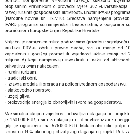
pomoć, komponente V–Ruralni razvoj), sukladno uvjetima
propisanim Pravilnikom o provedbi Mjere 302 »Diversifikacija i
razvoj ruralnih gospodarskih aktivnosti« unutar IPARD programa
(Narodne novine br.: 127/10). Sredstva namijenjena provedbi
IPARD programa su namjenska i bespovratna, a osigurana su
proračunom Europske Unije i Republike Hrvatske.
Natječaj je namijenjen mikro poduzećima (privatni iznajmljivači u
sustavu PDV-a, obrti i pravne osobe, svi sa manje od 10
zaposlenih i godišnji promet ili vrijednost aktive manji od 2
milijuna €) koja namjeravaju investirati u neku od aktivnosti
prihvatljivu ovim natječajem:
- ruralni turizam,
- tradicijski obrti,
- izravna prodaja ili prerada na poljoprivrednom gospodarstvu,
- slatkovodno ribarstvo,
- uzgoj gljiva,
- proizvodnja energije iz obnovljivih izvora na gospodarstvu.
Maksimalna ukupna vrijednost prihvatljivih ulaganja po projektu
je 150.000 EUR, osim za ulaganja u obnovljive izvore energije
gdje je ograničeno na 675.000 EUR. Maksimalni udio potpore
iznosi do 50% ukupnog prihvatljivog ulaganja u projekt. Rok za