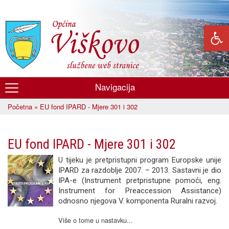
Skoči
na
glavni
sadržaj
Navigacija
Općina
Početna
» EU fond IPARD - Mjere 301 i 302
Viškovo
Vi ste ovdje
EU fond IPARD - Mjere 301 i 302
U tijeku je pretpristupni program Europske unije
IPARD za razdoblje 2007. – 2013. Sastavni je dio
IPA-e (Instrument pretpristupne pomoći, eng.
Instrument for Preaccession Assistance)
odnosno njegova V. komponenta Ruralni razvoj.
Više o tome u nastavku...