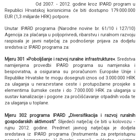
Od 2007. - 2012. godine kroz IPARD program u
Republici Hrvatskoj korisnicima će biti dostupno 179.000.000
EUR (1,3 milijarde HRK) potpore.
Unutar IPARD programa (Narodne novine br. 61/10 i 127/10)
Agencija za plaćanja u poljoprivredi, ribarstvu i ruralnom razvoju
raspisala je javni natječaj za podnošenje prijava za dodjelu
sredstva iz IPARD programa za:
Mjeru 301 »Poboljšanje i razvoj ruralne infrastrukture«
. Sredstva
namijenjena provedbi IPARD programa su namjenska i
bespovratna, a osigurana su proračunom Europske Unije i
Republike Hrvatske te mogu dosegnuti iznos od 3.000.000 HRK
za ulaganja u nerazvrstane ceste i protupožarne prosjeke s
elementima šumske ceste i do 7.000.000 HRK za ulaganja u
sustav kanalizacije i pogone za pročišćavanje otpadnih voda te
za ulaganja u toplane.
Mjeru 302 programa IPARD „Diversifikacija i razvoj ruralnih
gospodarskih aktivnosti“
. Slijedeći natječaj će biti u kolovozu -
rujnu 2012. godine. Predmet javnog natječaja je dodjela
sredstava iz IPARD programa (Instrumenta za pretpristupnu