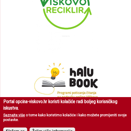
Portal opcina-viskovo.hr koristi kolačiće radi boljeg korisničkog
iskustva.
Saznajte više
o tome kako koristimo kolačiće i kako možete promijeniti svoje
postavke.
Općina Viškovo
| Sva prava pridržana © 2018 |
Uvjeti korištenja
|
Zaštita
privatnosti