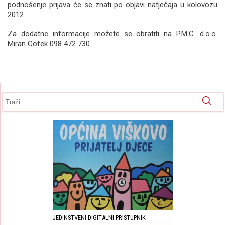
podnošenje prijava će se znati po objavi natječaja u kolovozu
2012.
Za dodatne informacije možete se obratiti na P.M.C. d.o.o.
Miran Cofek 098 472 730.
Obrazac pretrage
Pretraga
JEDINSTVENI DIGITALNI PRISTUPNIK