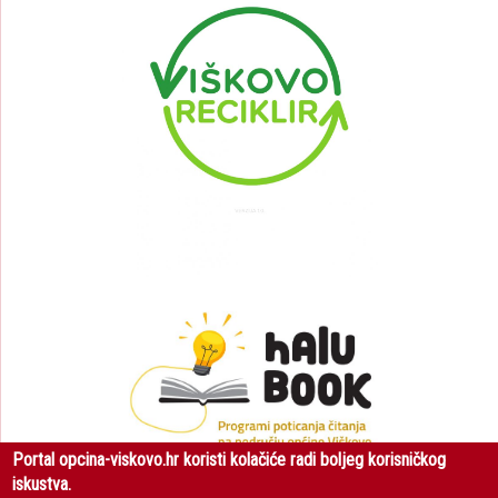
Portal opcina-viskovo.hr koristi kolačiće radi boljeg korisničkog
iskustva.