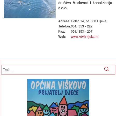
društva
Vodovod i kanalizacija
d.o.o.
Dolac 14, 51 000 Rijeka
Adresa:
051/ 353 - 222
Telefon:
051/ 353 - 207
Fax:
www.kdvik-rijeka.hr
Web:
Obrazac pretrage
Pretraga