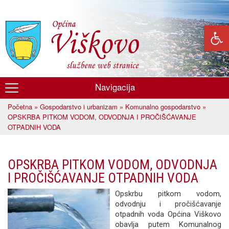
Skoči
na
glavni
sadržaj
Navigacija
Općina
Početna
»
Gospodarstvo i urbanizam
»
Komunalno gospodarstvo
»
Viškovo
Vi ste ovdje
OPSKRBA PITKOM VODOM, ODVODNJA I PROČIŠĆAVANJE
OTPADNIH VODA
OPSKRBA PITKOM VODOM, ODVODNJA
I PROČIŠĆAVANJE OTPADNIH VODA
Opskrbu pitkom vodom,
odvodnju i pročišćavanje
otpadnih voda Općina Viškovo
obavlja putem Komunalnog