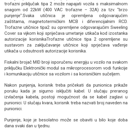
trofazni priključak tipa 2 može napajati vozila s maksimalnom
snagom od 22kW (400 VAC trofazne – 32A) za tzv. "brzo
punjenje".Svaka utičnica je opremljena odgovarajućim
zaštitama, magnetotermičkim MCB i diferencijalnim RCD.
Trofazne utičnice tipa2 su opremljene odgovarajućim Sweeling
Cover sa vijkom koji spriječava umetanje utikača kod izostanka
autorizacije korisnikaTrofazne utičnice tipa 2 opremljene su
sustavom za zaključavanje utičnice koji sprječava vađenje
utikača u odsutnosti autorizacije korisnika.
Fiskalni brojač MID broji isporučenu energiju u vozilo na svakom
priključku Elektronički modul sa mikroprocesorom vodi funkcije
i komunikaciju utičnice sa vozilom i sa korisničkim sučeljem.
Nakon punjenja, korisnik treba pričekati da punionica prikaže
poruku kada je sigurno isključiti kabel. U slučaju preranog
izvlačenja kabela, postoji mogućnost da se kabel zaglavi u
punionici. U slučaju kvara, korisnik treba nazvati broj naveden na
punionici.
Punjenje, koje je besolatno može se obaviti u bilo koje doba
dana svaki dan u tjednu.