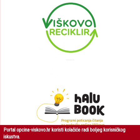
Portal opcina-viskovo.hr koristi kolačiće radi boljeg korisničkog
iskustva.