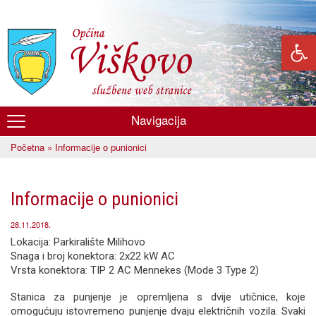
Skoči
na
glavni
sadržaj
Navigacija
Općina
Početna
» Informacije o punionici
Viškovo
Vi ste ovdje
Informacije o punionici
28.11.2018.
Lokacija: Parkiralište Milihovo
Snaga i broj konektora: 2x22 kW AC
Vrsta konektora: TIP 2 AC Mennekes (Mode 3 Type 2)
Stanica za punjenje je opremljena s dvije utičnice, koje
omogućuju istovremeno punjenje dvaju električnih vozila. Svaki