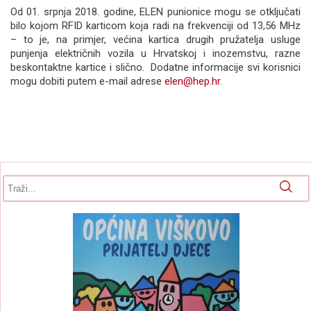
Od 01. srpnja 2018. godine, ELEN punionice mogu se otključati
bilo kojom RFID karticom koja radi na frekvenciji od 13,56 MHz
– to je, na primjer, većina kartica drugih pružatelja usluge
punjenja električnih vozila u Hrvatskoj i inozemstvu, razne
beskontaktne kartice i slično. Dodatne informacije svi korisnici
mogu dobiti putem e-mail adrese
elen@hep.hr
.
Obrazac pretrage
Pretraga