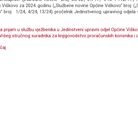
 Viškovo za 2024. godinu („Službene novine Općine Viškovo“ broj: (
“ broj: 1/24, 4/24, 13/24) pročelnik Jedinstvenog upravnog odjela
za prijam u službu vježbenika u Jedinstveni upravni odjel Općine Višk
išeg stručnog suradnika za knjigovodstvo proračunskih korisnika i i
čaj