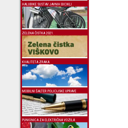
HALUBIKE SUSTAV JAVNIH BICIKLI
ZELENA ČISTKA 2021.
KVALITETA ZRAKA
MOBILNI ŠALTER POLICIJSKE UPRAVE
PUNIONICA ZA ELEKTRIČNA VOZILA