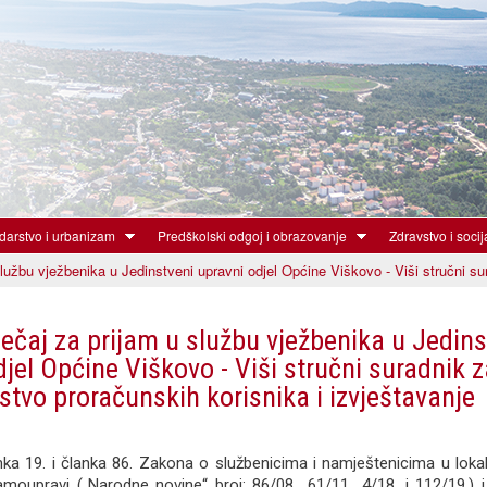
Skoči
na
glavni
sadržaj
arstvo i urbanizam
Predškolski odgoj i obrazovanje
Zdravstvo i socij
lužbu vježbenika u Jedinstveni upravni odjel Općine Viškovo - Viši stručni su
ječaj za prijam u službu vježbenika u Jedins
djel Općine Viškovo - Viši stručni suradnik z
stvo proračunskih korisnika i izvještavanje
nka 19. i članka 86. Zakona o službenicima i namještenicima u lokal
amoupravi („Narodne novine“ broj: 86/08., 61/11., 4/18. i 112/19.) 