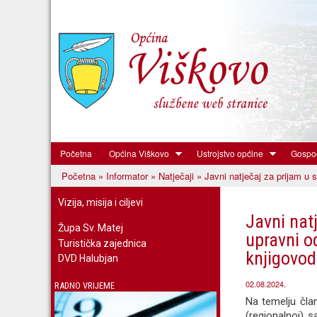
Početna
Općina Viškovo
Ustrojstvo općine
Gospod
Općina
Početna
»
Informator
»
Natječaji
» Javni natječaj za prijam u s
Viškovo
Vi ste ovdje
Vizija, misija i ciljevi
Javni nat
Župa Sv. Matej
upravni o
Turistička zajednica
knjigovod
DVD Halubjan
02.08.2024.
RADNO VRIJEME
Na temelju čla
(regionalnoj) s