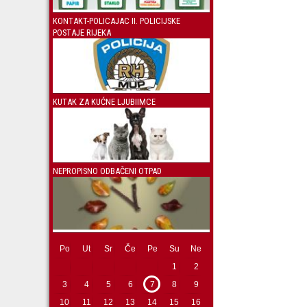
KONTAKT-POLICAJAC II. POLICIJSKE
POSTAJE RIJEKA
KUTAK ZA KUĆNE LJUBIIMCE
NEPROPISNO ODBAČENI OTPAD
Po
Ut
Sr
Če
Pe
Su
Ne
1
2
3
4
5
6
7
8
9
10
11
12
13
14
15
16