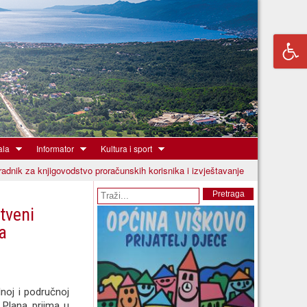
ala
Informator
Kultura i sport
radnik za knjigovodstvo proračunskih korisnika i izvještavanje
Obrazac pretrage
Pretraga
tveni
a
noj i područnoj
i Plana prijma u