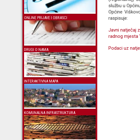
službu u Općinu
Općine Viškovo
raspisuje:
ONLINE PRIJAVE I OBRASCI
Javni natječaj 
radnog mjesta V
Podaci uz natje
DRUGI O NAMA
INTERAKTIVNA MAPA
KOMUNALNA INFRASTRUKTURA