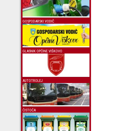
GOSPODARSKI VODIČ
GLASNIK OPĆINE VIŠKOVO
AUTOTROLEJ
ČISTOĆA