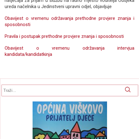
natječaja za prijam u službu na radno mjesto voditelja Odsjeka
ureda načelnika u Jedinstveni upravni odjel, objavljuje
Obavijest o vremenu održavanja prethodne provjere znanja i
sposobnosti
Pravila i postupak prethodne provjere znanja i sposobnosti
Obavijest o vremenu održavanja intervjua
kandidata/kandidatkinja
Obrazac pretrage
Pretraga