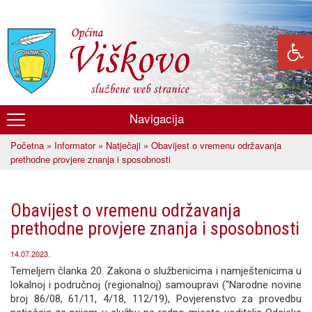
Skoči
na
glavni
sadržaj
Navigacija
Općina
Početna
»
Informator
»
Natječaji
» Obavijest o vremenu održavanja
Viškovo
Vi ste ovdje
prethodne provjere znanja i sposobnosti
Obavijest o vremenu održavanja
prethodne provjere znanja i sposobnosti
14.07.2023.
Temeljem članka 20. Zakona o službenicima i namještenicima u
lokalnoj i područnoj (regionalnoj) samoupravi ("Narodne novine
broj 86/08, 61/11, 4/18, 112/19), Povjerenstvo za provedbu