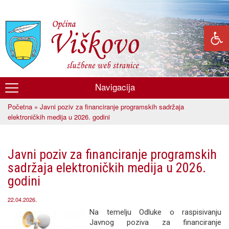
Skoči
na
glavni
sadržaj
Navigacija
Općina
Početna
» Javni poziv za financiranje programskih sadržaja
Viškovo
Vi ste ovdje
elektroničkih medija u 2026. godini
Javni poziv za financiranje programskih
sadržaja elektroničkih medija u 2026.
godini
22.04.2026.
Na temelju Odluke o raspisivanju
Javnog poziva za financiranje