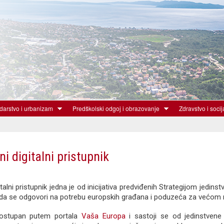
Skoči
na
glavni
sadržaj
arstvo i urbanizam
Predškolski odgoj i obrazovanje
Zdravstvo i socij
i digitalni pristupnik
talni pristupnik jedna je od inicijativa predviđenih Strategijom jedins
em da se odgovori na potrebu europskih građana i poduzeća za većom
 dostupan putem portala
Vaša Europa
i sastoji se od jedinstvene