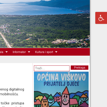
ala
Informator
Kultura i sport
Obrazac pretrage
Pretraga
tvenog digitalnog
 mobilnošću.
 točke pristupa