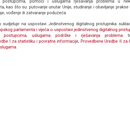
, postupcima, pomoći i uslugama rješavanja problema u nek
šta, kao što su: putovanje unutar Unije, studiranje i obavljanje prakse
nje, vođenje ili zatvaranje poduzeća.
 sudjeluje na uspostavi Jedinstvenog digitalnog pristupnika sukl
skog parlamenta i vijeća o uspostavi jedinstvenog digitalnog pristu
a, postupcima, uslugama podrške i rješavanja problema
te
be I za statistiku i povratne informacije
,
Provedbene Uredbe II za
 uslugama
.