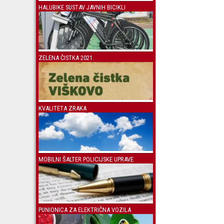
HALUBIKE SUSTAV JAVNIH BICIKLI
ZELENA ČISTKA 2021.
KVALITETA ZRAKA
MOBILNI ŠALTER POLICIJSKE UPRAVE
PUNIONICA ZA ELEKTRIČNA VOZILA