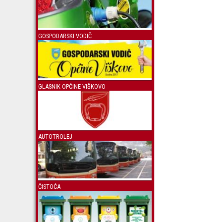
GOSPODARSKI VODIČ
GLASNIK OPĆINE VIŠKOVO
AUTOTROLEJ
ČISTOĆA