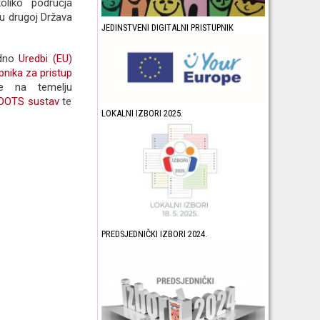
oliko područja
 u drugoj Država
JEDINSTVENI DIGITALNI PRISTUPNIK
adno
Uredbi (EU)
pnika za pristup
 na temelju
 OOTS sustav
te
LOKALNI IZBORI 2025.
PREDSJEDNIČKI IZBORI 2024.