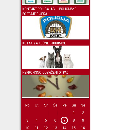
KONTAKT-POLICAJAC II. POLICIJSKE
POSTAJE RIJEKA
KUTAK ZA KUĆNE LJUBIIMCE
NEPROPISNO ODBAČENI OTPAD
Po
Ut
Sr
Če
Pe
Su
Ne
1
2
3
4
5
6
7
8
9
10
11
12
13
14
15
16