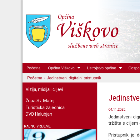
Početna
Općina Viškovo
Ustrojstvo općine
Gospod
Općina
Početna
» Jedinstveni digitalni pristupnik
Viškovo
Vi ste ovdje
Vizija, misija i ciljevi
Jedinstven
Župa Sv. Matej
Turistička zajednica
04.11.2025.
DVD Halubjan
Jedinstveni digi
tržišta s cilj
RADNO VRIJEME
Pristupnik je