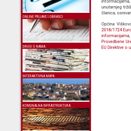
informacijama
unutarnjeg trži
članica; osniva
ONLINE PRIJAVE I OBRASCI
Općina Viškovo
2018/1724 Europ
informacijam
Provedbene Ured
DRUGI O NAMA
EU Direktive o
INTERAKTIVNA MAPA
KOMUNALNA INFRASTRUKTURA