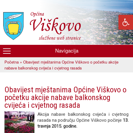
Skoči
na
glavni
sadržaj
Navigacija
Općina
Početna
» Obavijest mještanima Općine Viškovo o početku akcije
Viškovo
Vi ste ovdje
nabave balkonskog cvijeća i cvjetnog rasada
Obavijest mještanima Općine Viškovo o
početku akcije nabave balkonskog
cvijeća i cvjetnog rasada
Akcija nabave balkonskog cvijeća i cvjetnog
rasada na području Općine Viškovo počinje
13.
travnja 2015. godine.