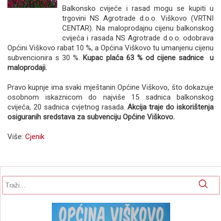
Balkonsko cvijeće i rasad mogu se kupiti u
trgovini NS Agrotrade d.o.o. Viškovo (VRTNI
CENTAR). Na maloprodajnu cijenu balkonskog
cvijeća i rasada NS Agrotrade d.o.o. odobrava
Općini Viškovo rabat 10 %, a Općina Viškovo tu umanjenu cijenu
subvencionira s 30 %.
Kupac plaća 63 % od cijene sadnice u
maloprodaji.
Pravo kupnje ima svaki mještanin Općine Viškovo, što dokazuje
osobnom iskaznicom do najviše 15 sadnica balkonskog
cvijeća, 20 sadnica cvjetnog rasada.
Akcija traje do iskorištenja
osiguranih sredstava za subvenciju Općine Viškovo.
Više:
Cjenik
Obrazac pretrage
Pretraga