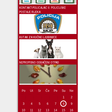
KONTAKT-POLICAJAC II. POLICIJSKE
POSTAJE RIJEKA
KUTAK ZA KUĆNE LJUBIIMCE
NEPROPISNO ODBAČENI OTPAD
Po
Ut
Sr
Če
Pe
Su
Ne
1
2
3
4
5
6
7
8
9
10
11
12
13
14
15
16