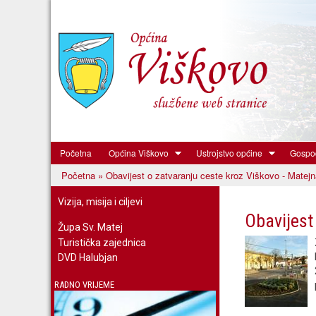
Početna
Općina Viškovo
Ustrojstvo općine
Gospod
Općina
Početna
» Obavijest o zatvaranju ceste kroz Viškovo - Matejn
Viškovo
Vi ste ovdje
Vizija, misija i ciljevi
Obavijest
Župa Sv. Matej
Turistička zajednica
DVD Halubjan
RADNO VRIJEME