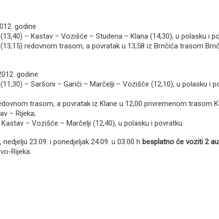
012. godine
ka (13,40) – Kastav – Vozišće – Studena – Klana (14,30), u polasku i p
ka (13,15) redovnom trasom, a povratak u 13,58 iz Brnčića trasom Brnč
.2012. godine
a (11,30) – Saršoni – Garići – Marčelji – Vozišće (12,10), u polasku i 
 redovnom trasom, a povratak iz Klane u 12,00 privremenom trasom K
v – Rijeka;
– Kastav – Vozišće – Marčelji (12,40), u polasku i povratku.
 nedjelju 23.09. i ponedjeljak 24.09. u 03.00 h
besplatno će voziti 2 a
ovo-Rijeka.