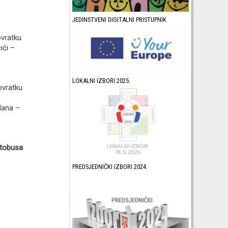
JEDINSTVENI DIGITALNI PRISTUPNIK
ovratku
ići –
LOKALNI IZBORI 2025.
povratku
lana –
utobusa
PREDSJEDNIČKI IZBORI 2024.