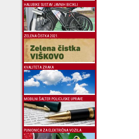
HALUBIKE SUSTAV JAVNIH BICIKLI
ZELENA ČISTKA 2021.
KVALITETA ZRAKA
MOBILNI ŠALTER POLICIJSKE UPRAVE
PUNIONICA ZA ELEKTRIČNA VOZILA