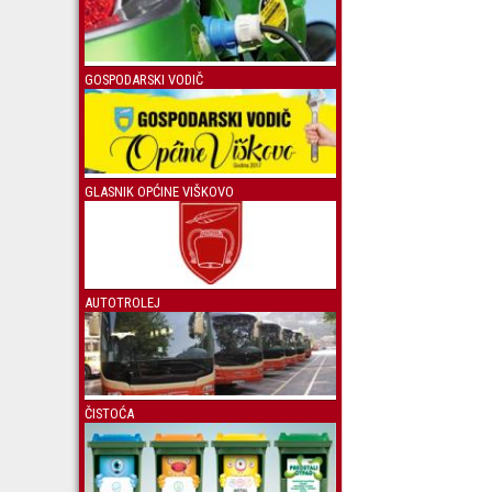
GOSPODARSKI VODIČ
GLASNIK OPĆINE VIŠKOVO
AUTOTROLEJ
ČISTOĆA