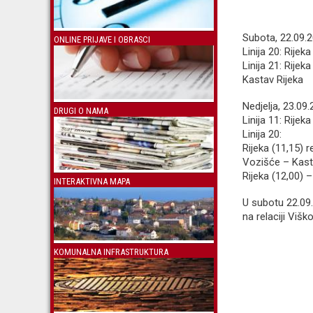
Subota, 22.09.2
ONLINE PRIJAVE I OBRASCI
Linija 20: Rije
Linija 21: Rije
Kastav Rijeka
Nedjelja, 23.09
DRUGI O NAMA
Linija 11: Rijek
Linija 20:
Rijeka (11,15)
Vozišće – Kasta
Rijeka (12,00) 
INTERAKTIVNA MAPA
U subotu 22.09.,
na relaciji Višk
KOMUNALNA INFRASTRUKTURA