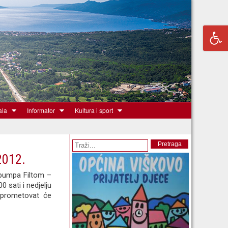
ala
Informator
Kultura i sport
Obrazac pretrage
Pretraga
2012.
 pumpa Filtom –
 sati i nedjelju
 prometovat će