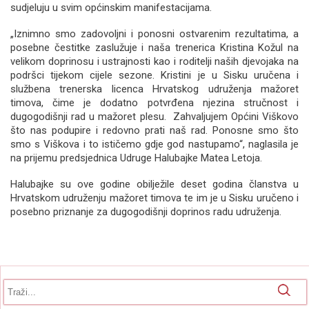
sudjeluju u svim općinskim manifestacijama.
„Iznimno smo zadovoljni i ponosni ostvarenim rezultatima, a
posebne čestitke zaslužuje i naša trenerica Kristina Kožul na
velikom doprinosu i ustrajnosti kao i roditelji naših djevojaka na
podršci tijekom cijele sezone. Kristini je u Sisku uručena i
službena trenerska licenca Hrvatskog udruženja mažoret
timova, čime je dodatno potvrđena njezina stručnost i
dugogodišnji rad u mažoret plesu. Zahvaljujem Općini Viškovo
što nas podupire i redovno prati naš rad. Ponosne smo što
smo s Viškova i to ističemo gdje god nastupamo“, naglasila je
na prijemu predsjednica Udruge Halubajke Matea Letoja.
Halubajke su ove godine obilježile deset godina članstva u
Hrvatskom udruženju mažoret timova te im je u Sisku uručeno i
posebno priznanje za dugogodišnji doprinos radu udruženja.
Obrazac pretrage
Pretraga