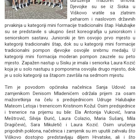
udruženja mažoret timova.
Djevojke su se iz Siska u
Viškovo vratile sa zlatnim
peharom i naslovom državnih
prvakinja u kategoriji mini formacije tradicionalni štap. Halubajke
su se predstavile s ukupno šest koreografija u juniorskom i
seniorskom sastavu. Juniorski je tim osvojio prvo mjesto u
kategoriji tradicionalni štap, dok su u kategoriji mini formacije
tradicionalni pompon djevojke osvojile srebrnu medalju. U
kategoriji mini formacija moderan pompon zauzele su peto
mjesto. Zapažen nastup u Sisku je imala i seniorka Laura Kozić
koja je u solo nastupu s pomponima osvojila drugo mjesto, dok
je u solo kategoriji sa štapom završila na sedmom mjestu.
Tim je povodom općinska načelnica Sanja Udović sa
zamjenikom Denisom Mladenićem održala prijem za osam
mažoretkinja na čelu s predsjednicom Udruge Halubajke
Mateom Letoja i trenericom Kristinom Kožul. Osim predsjednice
i trenerice na prijemu su bile: Ela Antonija Vuković, Ivana
Meštrović, Silvija Đurić, Laura Colazio, Maria Sušanj, Mila
Dragičević, Sara Mikuletič i Laura Kozić. Osim uručenja
prigodnih poklona, načelnica i zamjenik su im uputili zahvalu što
Viškovo dostojno predstavljaju diljem Hrvatske, ali i što