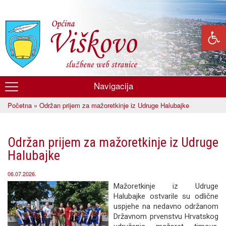
Skoči
na
glavni
sadržaj
Navigacija
Općina
Početna
» Održan prijem za mažoretkinje iz Udruge Halubajke
Viškovo
Vi ste ovdje
Održan prijem za mažoretkinje iz Udruge
Halubajke
06.07.2026.
Mažoretkinje iz Udruge
Halubajke ostvarile su odlične
uspjehe na nedavno održanom
Državnom prvenstvu Hrvatskog