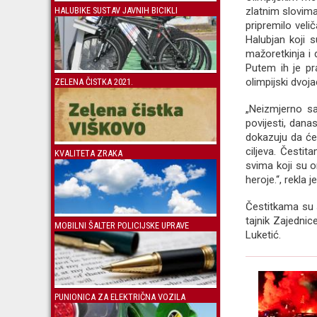
HALUBIKE SUSTAV JAVNIH BICIKLI
zlatnim slovima
pripremilo veli
Halubjan koji 
mažoretkinja i 
Putem ih je pr
olimpijski dvoja
ZELENA ČISTKA 2021.
„Neizmjerno sa
povijesti, danas
dokazuju da će 
ciljeva. Čestit
KVALITETA ZRAKA
svima koji su or
heroje.“, rekla
Čestitkama su s
tajnik Zajednic
MOBILNI ŠALTER POLICIJSKE UPRAVE
Luketić.
PUNIONICA ZA ELEKTRIČNA VOZILA