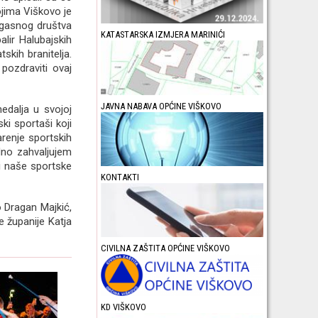
ojima Viškovo je
rogasnog društva
KATASTARSKA IZMJERA MARINIĆI
lir Halubajskih
skih branitelja.
pozdraviti ovaj
JAVNA NABAVA OPĆINE VIŠKOVO
edalja u svojoj
ski sportaši koji
arenje sportskih
edno zahvaljujem
iti naše sportske
KONTAKTI
o Dragan Majkić,
e županije Katja
CIVILNA ZAŠTITA OPĆINE VIŠKOVO
KD VIŠKOVO