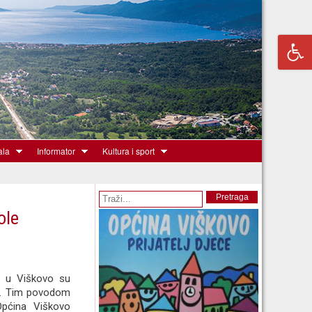
ala
Informator
Kultura i sport
Obrazac pretrage
Pretraga
ole
ić u Viškovo su
sti. Tim povodom
Općina Viškovo