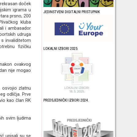
prekrasan doček
ijskim igrama u
JEDINSTVENI DIGITALNI PRISTUPNIK
etara prsno, 200
livačkog kluba
ali i ambasador
sportskih udruga
s invaliditetom
trebnu fizičku
LOKALNI IZBORI 2025.
i nakon ovakvog
i dan nije mogao
 osvojio zlatnu
eg odličja. Prve
vio kao član RK
PREDSJEDNIČKI IZBORI 2024.
ih svim ljudima
ić upisali su se