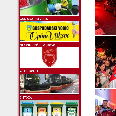
GOSPODARSKI VODIČ
GLASNIK OPĆINE VIŠKOVO
AUTOTROLEJ
ČISTOĆA