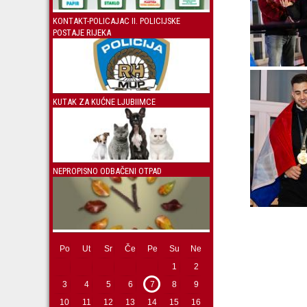
KONTAKT-POLICAJAC II. POLICIJSKE
POSTAJE RIJEKA
KUTAK ZA KUĆNE LJUBIIMCE
NEPROPISNO ODBAČENI OTPAD
Po
Ut
Sr
Če
Pe
Su
Ne
1
2
3
4
5
6
7
8
9
10
11
12
13
14
15
16