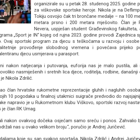
organizirale su u petak 28. studenog 2025. godine 
za viškovske sportske heroje. Nikola je na Deflimp
Tokiju osvojio čak tri brončane medalje – na 100 m
metara prsno i 200 metara mješovito. Član je P
Nevera, uspješan student Građevinskog fakulteta, 
grama „Sport je IN“ kojeg od rujna 2023. godine provodi Zajednica 
. Ovaj sportski program za djecu s teškoćama u razvoju i osobe 
litetnije provođenje slobodnog vremena i povećava prijeko po
 talentiranu djecu usmjerava u parasport.
ni nakon natjecanja i putovanja, euforija nas je malo pustila, al
voliko nasmiješenih i sretnih lica djece, roditelja, rodbine, današnj
o je Nikola Zdrilić.
kao član hrvatske rukometne reprezentacije gluhih i nagluhih osoba
ojih 10 pogodaka u finalnoj utakmici suigrače predvodio do najsjajnij
ke napravio je u Rukometnom klubu Viškovo, sportski razvoj nasta
s je član RK Umag.
li nakon ovakvog dočeka osjećam samo sreću i ponos. Zahvalio b
podržali nas u ovako velikom broju.“, poručio je Andrej Juričević.
aljama koje su san svakog sportaša, Nikola Zdrilić i Andrej Juričev