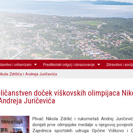
Skoči
na
glavni
sadržaj
arstvo i urbanizam
Predškolski odgoj i obrazovanje
Zdravstvo i socij
ole Zdrilića i Andreja Juričevića
ličanstven doček viškovskih olimpijaca Nik
 Andreja Juričevića
Plivač Nikola Zdrilić i rukometaš Andrej Juričev
donijeli prve olimpijske medalje u njegovoj povije
Zajednica sportskih udruga Općine Viškovo i 