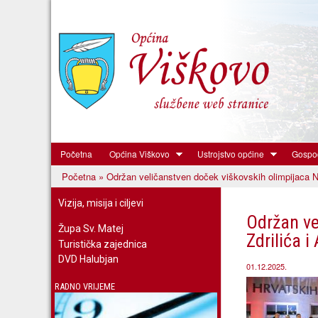
Početna
Općina Viškovo
Ustrojstvo općine
Gospod
Općina
Početna
» Održan veličanstven doček viškovskih olimpijaca Nik
Viškovo
Vi ste ovdje
Vizija, misija i ciljevi
Održan ve
Župa Sv. Matej
Zdrilića i
Turistička zajednica
DVD Halubjan
01.12.2025.
RADNO VRIJEME