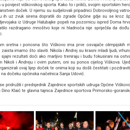
 u povijest viškovskog sporta. Kako to i priliči, svojim sportskim her
čanstven doček. U njemu su sudjelovali pripadnici Dobrovoljnog vat
su ih uz zvuk sirena dopratili do zgrade Općine gdje su se kroz špa
djevojaka iz Udruge Halubajke popeli na pozornicu ispred Doma hrvat
atilo razdragano mnoštvo koje ni hladnoća nije spriječila da dođu 
c.
m sretna i ponosna što Viškovo ima prve osvajače olimpijskih m
 zaista imamo što slaviti. Nikola i Andrej su krasni mladi ljudi, vrhun
sjajni rezultati doći ako marljivo treniraju i budu fokusirani na ostv
am Nikoli i Andreju i ovim putem, oni su ponos cijelog Viškova. Uj
ganizirali ovaj lijep doček te onima koji su došli čestitati i pozdrav
 je na dočeku općinska načelnica Sanja Udović.
e pridružili i predsjednik Zajednice sportskih udruga Općine Viškov
e Dino Klaić te glavna tajnica Zajednice sportova Primorsko-goransk