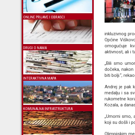
ONLINE PRIJAVE I OBRASCI
inkluzivnog pro
Općine Viškovo
omogućuje kva
DRUGI O NAMA
aktivnost, ali i
„Bili smo umor
dočeka, nakon o
biti bolji.“, reka
INTERAKTIVNA MAPA
Andrej je pak 
medalju i sa sv
rukometne kora
Kozala, a dana
KOMUNALNA INFRASTRUKTURA
„Umorni smo, a
koji su došli i 
Olimpijskim med