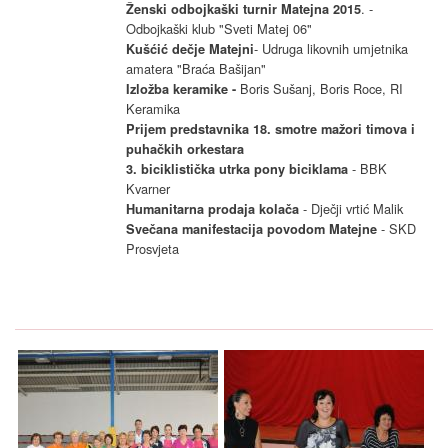
. -
Ženski odbojkaški turnir Matejna 2015
Odbojkaški klub "Sveti Matej 06"
- Udruga likovnih umjetnika
Kušćić dečje Matejni
amatera "Braća Bašijan"
Boris Sušanj, Boris Roce, RI
Izložba keramike -
Keramika
Prijem predstavnika 18. smotre mažori timova i
puhačkih orkestara
- BBK
3. biciklistička utrka pony biciklama
Kvarner
- Dječji vrtić Malik
Humanitarna prodaja kolača
- SKD
Svečana manifestacija povodom Matejne
Prosvjeta