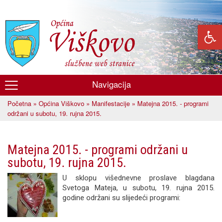
Skoči
na
glavni
sadržaj
Navigacija
Općina
Početna
»
Općina Viškovo
»
Manifestacije
» Matejna 2015. - programi
Viškovo
Vi ste ovdje
održani u subotu, 19. rujna 2015.
Matejna 2015. - programi održani u
subotu, 19. rujna 2015.
U sklopu višednevne proslave blagdana
Svetoga Mateja, u subotu, 19. rujna 2015.
godine održani su slijedeći programi: