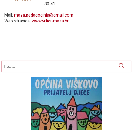
30 41
Mail:
maza.pedagoginja@gmail.com
Web stranica:
www.vrtici-maza.hr
Obrazac pretrage
Pretraga