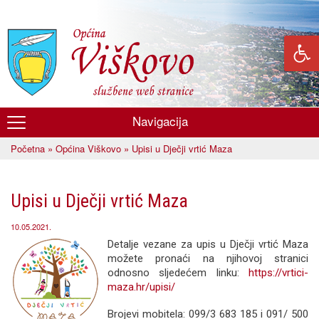
Skoči
na
glavni
sadržaj
Navigacija
Općina
Početna
»
Općina Viškovo
» Upisi u Dječji vrtić Maza
Viškovo
Vi ste ovdje
Upisi u Dječji vrtić Maza
10.05.2021.
Detalje vezane za upis u Dječji vrtić Maza
možete pronaći na njihovoj stranici
odnosno sljedećem linku:
https://vrtici-
maza.hr/upisi/
Brojevi mobitela: 099/3 683 185 i 091/ 500