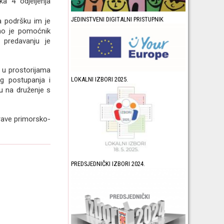
ka 4 odjeljenja
JEDINSTVENI DIGITALNI PRISTUPNIK
 a podršku im je
kao je pomoćnik
 predavanju je
i u prostorijama
g postupanja i
LOKALNI IZBORI 2025.
nu na druženje s
rave primorsko-
PREDSJEDNIČKI IZBORI 2024.