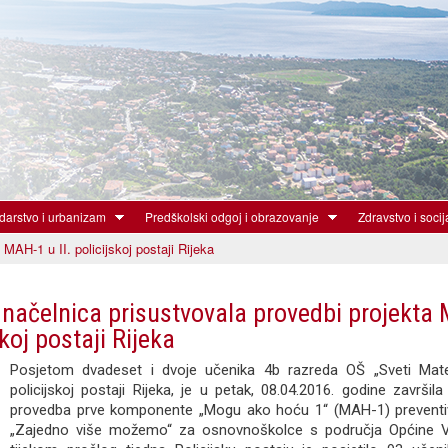
Skoči
na
glavni
sadržaj
arstvo i urbanizam
Predškolski odgoj i obrazovanje
Zdravstvo i socij
AH-1 u II. policijskoj postaji Rijeka
načelnica prisustvovala provedbi projekta
jskoj postaji Rijeka
Posjetom dvadeset i dvoje učenika 4b razreda OŠ „Sveti Mate
policijskoj postaji Rijeka, je u petak, 08.04.2016. godine završil
provedba prve komponente „Mogu ako hoću 1“ (MAH-1) prevent
„Zajedno više možemo“ za osnovnoškolce s područja Općine V