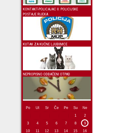
KONTAKT-POLICAJAC II. POLICIJSKE
POSTAJE RIJEKA
KUTAK ZA KUĆNE LJUBIIMCE
NEPROPISNO ODBAČENI OTPAD
Po
Ut
Sr
Če
Pe
Su
Ne
1
2
3
4
5
6
7
8
9
10
11
12
13
14
15
16