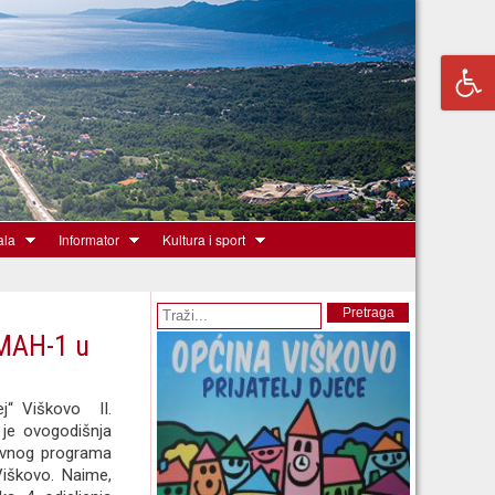
ala
Informator
Kultura i sport
Obrazac pretrage
Pretraga
 MAH-1 u
j“ Viškovo II.
a je ovogodišnja
ivnog programa
iškovo. Naime,