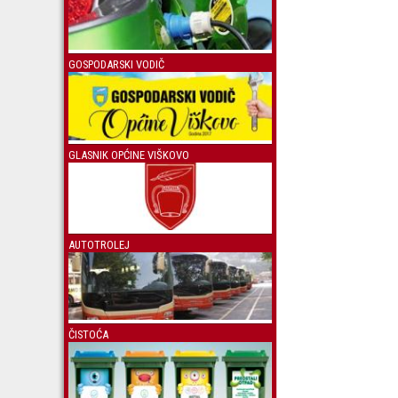
GOSPODARSKI VODIČ
GLASNIK OPĆINE VIŠKOVO
AUTOTROLEJ
ČISTOĆA