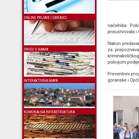
ONLINE PRIJAVE I OBRASCI
načelnika Pol
prisustvovala i
Nakon predavanj
DRUGI O NAMA
za prepoznava
kriminalističko
policijom podije
Preventivni pr
goranske i Opć
INTERAKTIVNA MAPA
KOMUNALNA INFRASTRUKTURA