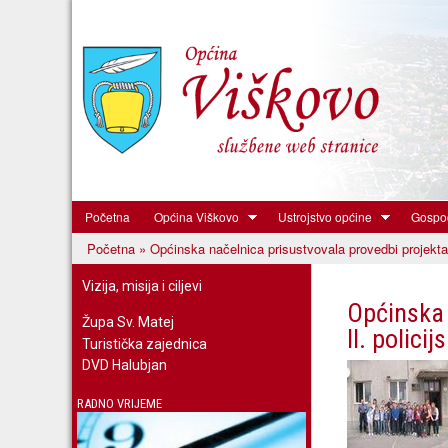
Početna
Općina Viškovo
Ustrojstvo općine
Gospod
Općina
Početna
» Općinska načelnica prisustvovala provedbi projekta M
Viškovo
Vi ste ovdje
Vizija, misija i ciljevi
Općinska 
Župa Sv. Matej
II. polici
Turistička zajednica
DVD Halubjan
RADNO VRIJEME