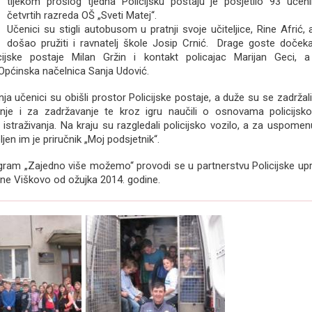
tijekom prošlog tjedna Policijsku postaju je posjetilo 93 učeni
četvrtih razreda OŠ „Sveti Matej“.
Učenici su stigli autobusom u pratnji svoje učiteljice, Rine Afrić,
došao pružiti i ravnatelj škole Josip Crnić. Drage goste doče
icijske postaje Milan Gržin i kontakt policajac Marijan Geci, a
 Općinska načelnica Sanja Udović.
a učenici su obišli prostor Policijske postaje, a duže su se zadržal
nje i za zadržavanje te kroz igru naučili o osnovama policijsko
g istraživanja. Na kraju su razgledali policijsko vozilo, a za uspome
ljen im je priručnik „Moj podsjetnik“.
ogram „Zajedno više možemo“ provodi se u partnerstvu Policijske up
ine Viškovo od ožujka 2014. godine.