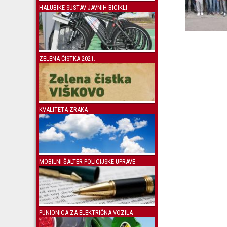
HALUBIKE SUSTAV JAVNIH BICIKLI
ZELENA ČISTKA 2021.
KVALITETA ZRAKA
MOBILNI ŠALTER POLICIJSKE UPRAVE
PUNIONICA ZA ELEKTRIČNA VOZILA