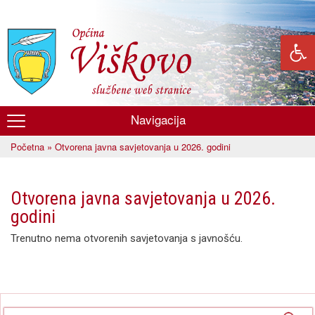
Skoči
na
glavni
sadržaj
Navigacija
Općina
Početna
» Otvorena javna savjetovanja u 2026. godini
Viškovo
Vi ste ovdje
Otvorena javna savjetovanja u 2026.
godini
Trenutno nema otvorenih savjetovanja s javnošću.
Obrazac pretrage
Pretraga