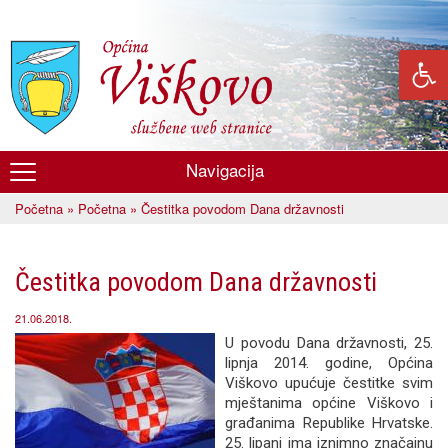
Skoči
na
glavni
sadržaj
Navigacija
Općina
Početna
»
Početna
» Čestitka povodom Dana državnosti
Viškovo
Vi ste ovdje
Čestitka povodom Dana državnosti
21.06.2018.
U povodu Dana državnosti, 25.
lipnja 2014. godine, Općina
Viškovo upućuje čestitke svim
mještanima općine Viškovo i
građanima Republike Hrvatske.
25. lipanj ima iznimno značajnu