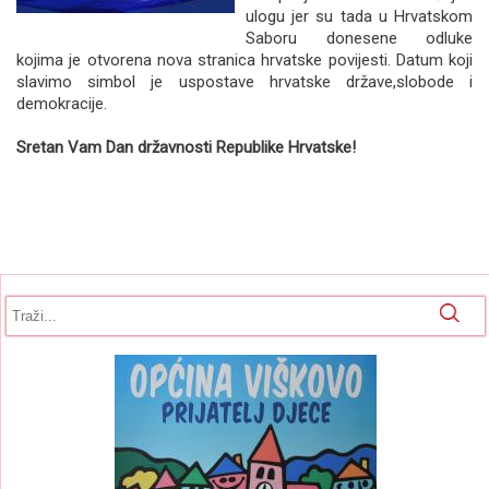
ulogu jer su tada u Hrvatskom
Saboru donesene odluke
kojima je otvorena nova stranica hrvatske povijesti. Datum koji
slavimo simbol je uspostave hrvatske države,slobode i
demokracije.
Sretan Vam Dan državnosti Republike Hrvatske!
Obrazac pretrage
Pretraga