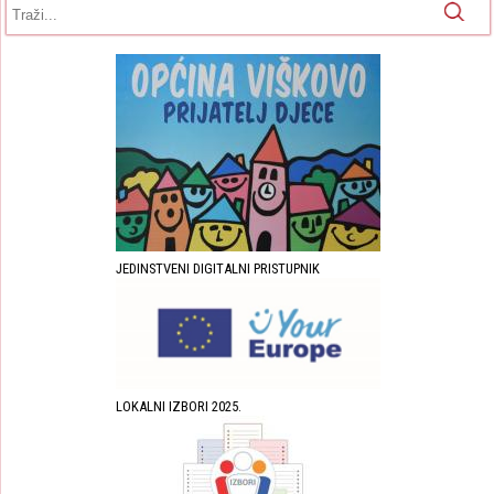
Obrazac pretrage
Pretraga
JEDINSTVENI DIGITALNI PRISTUPNIK
LOKALNI IZBORI 2025.