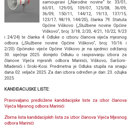
samoupravi („Narodne novine“ br. 33/01,
60/01, 129/05, 109/07, 125/08, 36/09,
36/09, 150/11, 144/12, 19/13, 137/15,
123/17, 98/19, 144/20), članka 79. Statuta
Općine Viškovo („Službene novine Općine
Viškovo“, broj: 3/18, 2/20, 4/21, 10/22, 9/23
i 24/24) te članka 4. Odluke o izboru članova vijeća mjesnog
odbora („Službene novine Općine Viškovo“, broj: 10/16 i
2/20) Općinsko vijeće Općine Viškovo je na sjednici održanoj
30. siječnja 2025. donijelo Odluku o raspisivanju izbora za
članove Vijeća mjesnih odbora Marinići, Viškovo, Saršoni-
Mladenići i Sroki-Kosi. Predmetna je Odluka stupila na snagu
dana 02. veljače 2025. Za dan izbora određen je dan: 23. ožujka
2025.
KANDIDACIJSKE LISTE:
Pravovaljano predložene kandidacijske liste za izbor članova
Vijeća Mjesnog odbora Marinići
Zbirna lista kandidacijskih lista za izbor članova Vijeća Mjesnog
odbora Marinići