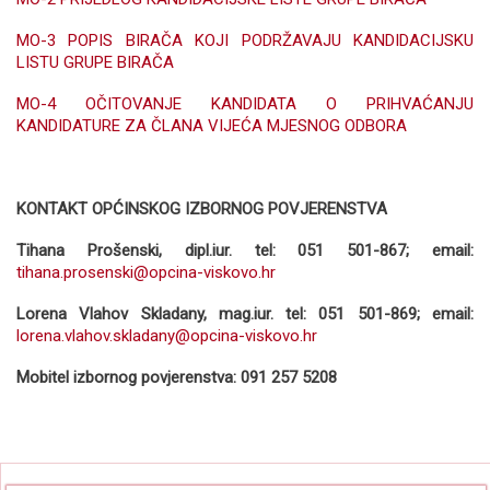
MO-3 POPIS BIRAČA KOJI PODRŽAVAJU KANDIDACIJSKU
LISTU GRUPE BIRAČA
MO-4 OČITOVANJE KANDIDATA O PRIHVAĆANJU
KANDIDATURE ZA ČLANA VIJEĆA MJESNOG ODBORA
KONTAKT OPĆINSKOG IZBORNOG POVJERENSTVA
Tihana Prošenski, dipl.iur. tel: 051 501-867; email:
tihana.prosenski@opcina-viskovo.hr
Lorena Vlahov Skladany, mag.iur. tel: 051 501-869; email:
lorena.vlahov.skladany@opcina-viskovo.hr
Mobitel izbornog povjerenstva: 091 257 5208