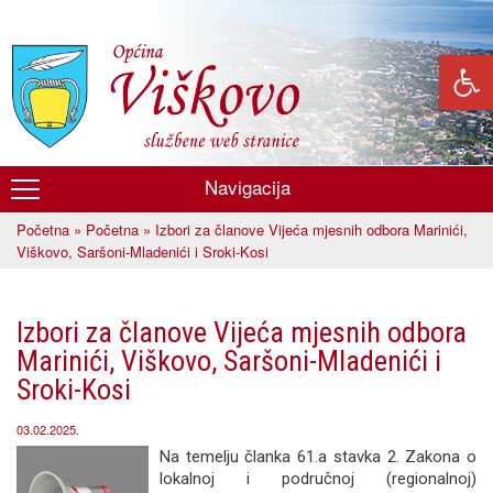
Skoči
na
glavni
sadržaj
Navigacija
Općina
Početna
»
Početna
» Izbori za članove Vijeća mjesnih odbora Marinići,
Viškovo
Vi ste ovdje
Viškovo, Saršoni-Mladenići i Sroki-Kosi
Izbori za članove Vijeća mjesnih odbora
Marinići, Viškovo, Saršoni-Mladenići i
Sroki-Kosi
03.02.2025.
Na temelju članka 61.a stavka 2. Zakona o
lokalnoj i područnoj (regionalnoj)