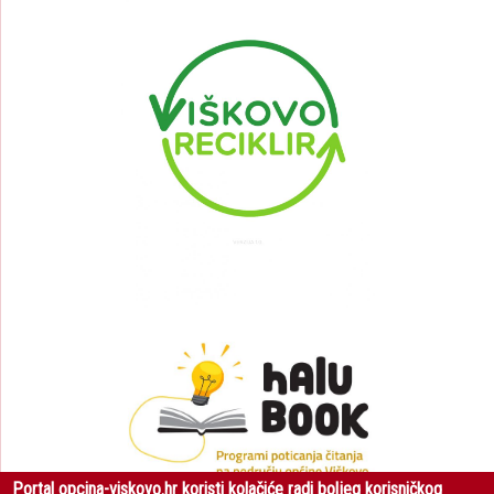
Portal opcina-viskovo.hr koristi kolačiće radi boljeg korisničkog