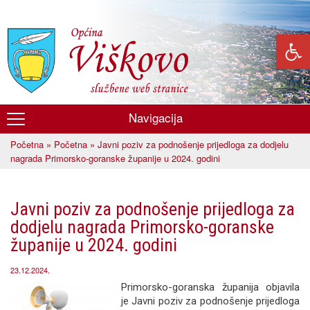
Skoči
na
glavni
sadržaj
Navigacija
Općina
Početna
»
Početna
» Javni poziv za podnošenje prijedloga za dodjelu
Viškovo
Vi ste ovdje
nagrada Primorsko-goranske županije u 2024. godini
Javni poziv za podnošenje prijedloga za
dodjelu nagrada Primorsko-goranske
županije u 2024. godini
23.12.2024.
Primorsko-goranska županija objavila
je Javni poziv za podnošenje prijedloga