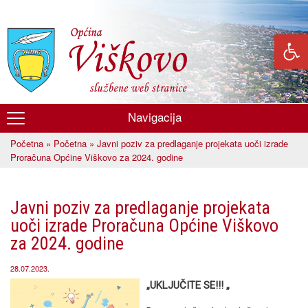
Skoči
na
glavni
sadržaj
Navigacija
Općina
Početna
»
Početna
» Javni poziv za predlaganje projekata uoči izrade
Viškovo
Vi ste ovdje
Proračuna Općine Viškovo za 2024. godine
Javni poziv za predlaganje projekata
uoči izrade Proračuna Općine Viškovo
za 2024. godine
28.07.2023.
„UKLJUČITE SE!!! „