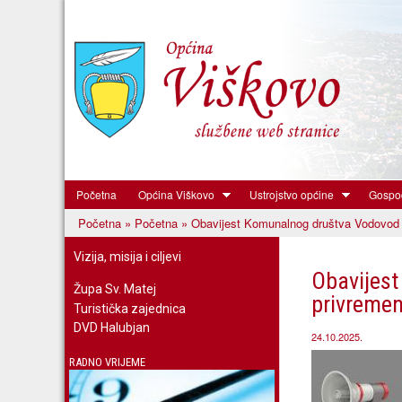
Početna
Općina Viškovo
Ustrojstvo općine
Gospod
Općina
Početna
»
Početna
» Obavijest Komunalnog društva Vodovod i 
Viškovo
Vi ste ovdje
Vizija, misija i ciljevi
Obavijest
Župa Sv. Matej
privremen
Turistička zajednica
DVD Halubjan
24.10.2025.
RADNO VRIJEME