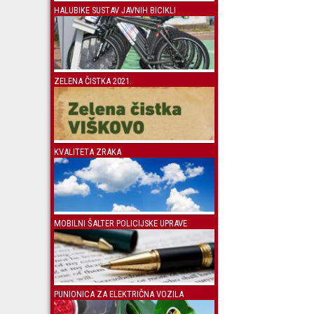
HALUBIKE SUSTAV JAVNIH BICIKLI
ZELENA ČISTKA 2021.
KVALITETA ZRAKA
MOBILNI ŠALTER POLICIJSKE UPRAVE
PUNIONICA ZA ELEKTRIČNA VOZILA