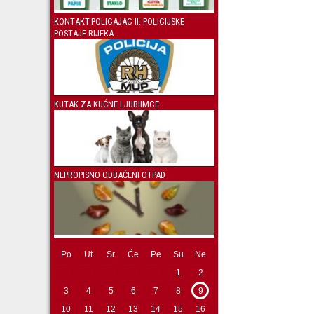
KONTAKT-POLICAJAC II. POLICIJSKE
POSTAJE RIJEKA
KUTAK ZA KUĆNE LJUBIIMCE
NEPROPISNO ODBAČENI OTPAD
Po
Ut
Sr
Če
Pe
Su
Ne
1
2
3
4
5
6
7
8
9
10
11
12
13
14
15
16