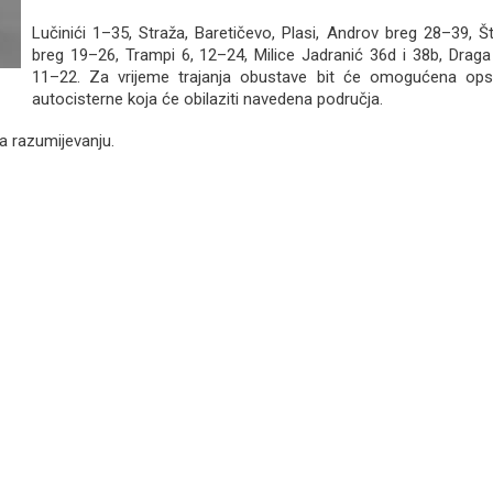
Lučinići 1–35, Straža, Baretičevo, Plasi, Androv breg 28–39, Š
breg 19–26, Trampi 6, 12–24, Milice Jadranić 36d i 38b, Draga 
11–22. Za vrijeme trajanja obustave bit će omogućena op
autocisterne koja će obilaziti navedena područja.
a razumijevanju.