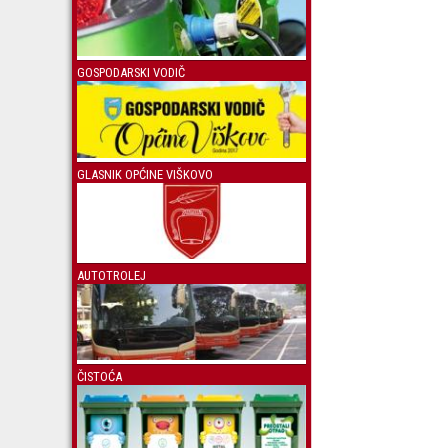
GOSPODARSKI VODIČ
GLASNIK OPĆINE VIŠKOVO
AUTOTROLEJ
ČISTOĆA