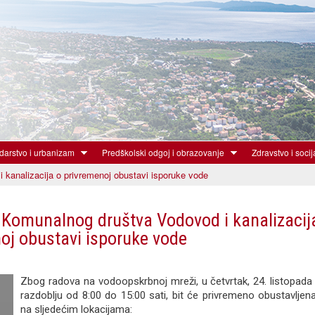
Skoči
na
glavni
sadržaj
arstvo i urbanizam
Predškolski odgoj i obrazovanje
Zdravstvo i socij
kanalizacija o privremenoj obustavi isporuke vode
 Komunalnog društva Vodovod i kanalizacij
oj obustavi isporuke vode
Zbog radova na vodoopskrbnoj mreži, u četvrtak, 24. listopada 
razdoblju od 8:00 do 15:00 sati, bit će privremeno obustavljen
na sljedećim lokacijama: