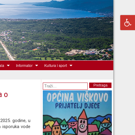
ala
Informator
Kultura i sport
Obrazac pretrage
Pretraga
a o
2025. godine, u
a isporuka vode