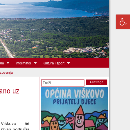
ala
Informator
Kultura i sport
azovanja
Obrazac pretrage
Pretraga
zano uz
a Viškovo
ne
 izvan područja