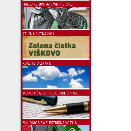
HALUBIKE SUSTAV JAVNIH BICIKLI
ZELENA ČISTKA 2021.
KVALITETA ZRAKA
MOBILNI ŠALTER POLICIJSKE UPRAVE
PUNIONICA ZA ELEKTRIČNA VOZILA