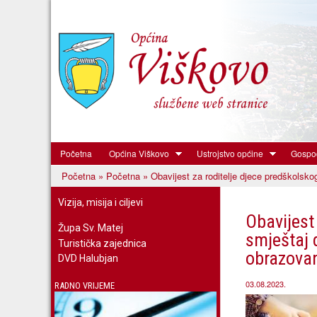
Početna
Općina Viškovo
Ustrojstvo općine
Gospod
Općina
Početna
»
Početna
» Obavijest za roditelje djece predškolsk
Viškovo
Vi ste ovdje
Vizija, misija i ciljevi
Obavijest
Župa Sv. Matej
smještaj 
Turistička zajednica
obrazova
DVD Halubjan
03.08.2023.
RADNO VRIJEME