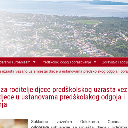
Skoči
na
glavni
sadržaj
arstvo i urbanizam
Predškolski odgoj i obrazovanje
Zdravstvo i socij
og uzrasta vezano uz smještaj djece u ustanovama predškolskog odgoja i obr
 za roditelje djece predškolskog uzrasta ve
djece u ustanovama predškolskog odgoja i
nja
Sukladno važećim Odlukama, Općin
odobrava
subvencije za smještaj djece u vrtićima