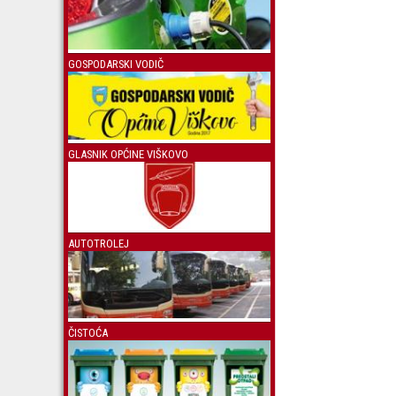
GOSPODARSKI VODIČ
GLASNIK OPĆINE VIŠKOVO
AUTOTROLEJ
ČISTOĆA