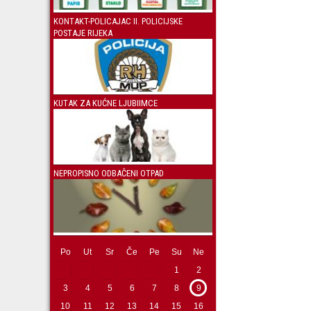
KONTAKT-POLICAJAC II. POLICIJSKE
POSTAJE RIJEKA
KUTAK ZA KUĆNE LJUBIIMCE
NEPROPISNO ODBAČENI OTPAD
Po
Ut
Sr
Če
Pe
Su
Ne
1
2
3
4
5
6
7
8
9
10
11
12
13
14
15
16