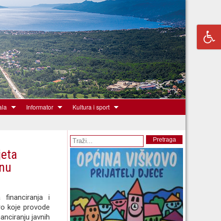
ala
Informator
Kultura i sport
Obrazac pretrage
Pretraga
jeta
inu
 financiranja i
ro koje provode
nanciranju javnih