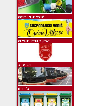
GOSPODARSKI VODIČ
GLASNIK OPĆINE VIŠKOVO
AUTOTROLEJ
ČISTOĆA