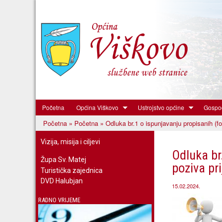
Početna
Općina Viškovo
Ustrojstvo općine
Gospod
Općina
Početna
»
Početna
» Odluka br.1 o ispunjavanju propisanih (fo
Viškovo
Vi ste ovdje
Vizija, misija i ciljevi
Odluka br
Župa Sv. Matej
poziva pr
Turistička zajednica
DVD Halubjan
15.02.2024.
RADNO VRIJEME