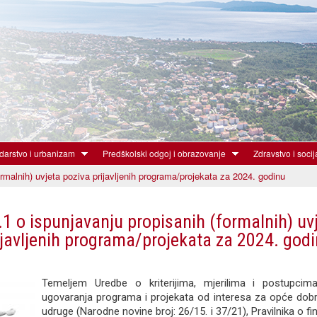
Skoči
na
glavni
sadržaj
arstvo i urbanizam
Predškolski odgoj i obrazovanje
Zdravstvo i socij
rmalnih) uvjeta poziva prijavljenih programa/projekata za 2024. godinu
.1 o ispunjavanju propisanih (formalnih) uv
ijavljenih programa/projekata za 2024. god
Temeljem Uredbe o kriterijima, mjerilima i postupcima
ugovaranja programa i projekata od interesa za opće dob
udruge (Narodne novine broj: 26/15. i 37/21), Pravilnika o fi