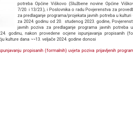
potreba Općine Viškovo (Službene novine Općine Viškov
7/20. i 13/23.), i Poslovnika o radu Povjerenstva za proved
za predlaganje programa/projekata javnih potreba u kultur
za 2024. godinu od 20. studenog 2023. godine, Povjerens
javnih poziva za predlaganje programa javnih potreba u
24. godinu, nakon provedene ocjene ispunjavanja propisanih (for
ju kulture dana ¬¬13. veljače 2024. godine donosi
spunjavanju propisanih (formalnih) uvjeta poziva prijavljenih progr