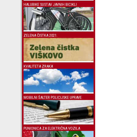
HALUBIKE SUSTAV JAVNIH BICIKLI
ZELENA ČISTKA 2021.
KVALITETA ZRAKA
MOBILNI ŠALTER POLICIJSKE UPRAVE
PUNIONICA ZA ELEKTRIČNA VOZILA