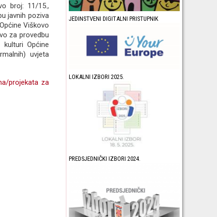
o broj: 11/15.,
bu javnih poziva
JEDINSTVENI DIGITALNI PRISTUPNIK
i Općine Viškovo
tvo za provedbu
 kulturi Općine
malnih) uvjeta
LOKALNI IZBORI 2025.
ama/projekata za
PREDSJEDNIČKI IZBORI 2024.