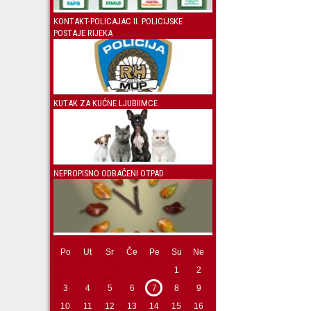
KONTAKT-POLICAJAC II. POLICIJSKE
POSTAJE RIJEKA
KUTAK ZA KUĆNE LJUBIIMCE
NEPROPISNO ODBAČENI OTPAD
Po
Ut
Sr
Če
Pe
Su
Ne
1
2
3
4
5
6
7
8
9
10
11
12
13
14
15
16