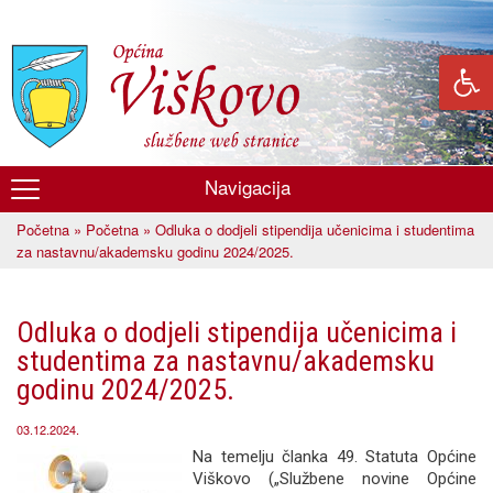
Skoči
na
glavni
sadržaj
Navigacija
Općina
Početna
»
Početna
» Odluka o dodjeli stipendija učenicima i studentima
Viškovo
Vi ste ovdje
za nastavnu/akademsku godinu 2024/2025.
Odluka o dodjeli stipendija učenicima i
studentima za nastavnu/akademsku
godinu 2024/2025.
03.12.2024.
Na temelju članka 49. Statuta Općine
Viškovo („Službene novine Općine