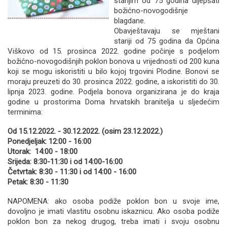
starijim od 75 godina uljepšati
božićno-novogodišnje
blagdane.
Obavještavaju se mještani
stariji od 75 godina da Općina
Viškovo od 15. prosinca 2022. godine počinje s podjelom
božićno-novogodišnjih poklon bonova u vrijednosti od 200 kuna
koji se mogu iskoristiti u bilo kojoj trgovini Plodine. Bonovi se
moraju preuzeti do 30. prosinca 2022. godine, a iskoristiti do 30.
lipnja 2023. godine. Podjela bonova organizirana je do kraja
godine u prostorima Doma hrvatskih branitelja u sljedećim
terminima:
Od 15.12.2022. - 30.12.2022. (osim 23.12.2022.)
Ponedjeljak: 12:00 - 16:00
Utorak: 14:00 - 18:00
Srijeda: 8:30-11:30 i od 14:00-16:00
Četvrtak: 8:30 - 11:30 i od 14:00 - 16:00
Petak: 8:30 - 11:30
NAPOMENA: ako osoba podiže poklon bon u svoje ime,
dovoljno je imati vlastitu osobnu iskaznicu. Ako osoba podiže
poklon bon za nekog drugog, treba imati i svoju osobnu