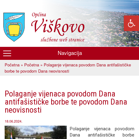
Skoči
na
glavni
sadržaj
Navigacija
Općina
Početna
»
Početna
» Polaganje vijenaca povodom Dana antifašističke
Viškovo
Vi ste ovdje
borbe te povodom Dana neovisnosti
Polaganje vijenaca povodom Dana
antifašističke borbe te povodom Dana
neovisnosti
18.06.2024.
Polaganje vijenaca povodom
Dana antifašističke borbe