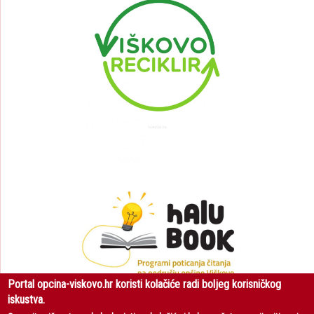
Portal opcina-viskovo.hr koristi kolačiće radi boljeg korisničkog
iskustva.