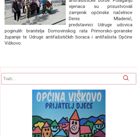
antifašističke borbe. Polaganju
vijenaca su prisustvovali
zamjenik općinske načelnice
Denis Mladenić,
predstavnici Udruge udovica
poginulih branitelja Domovinskog rata Primorsko-goranske
županije te Udruge antifašističkih boraca i antifašista Općine
Viškovo.
Obrazac pretrage
Pretraga