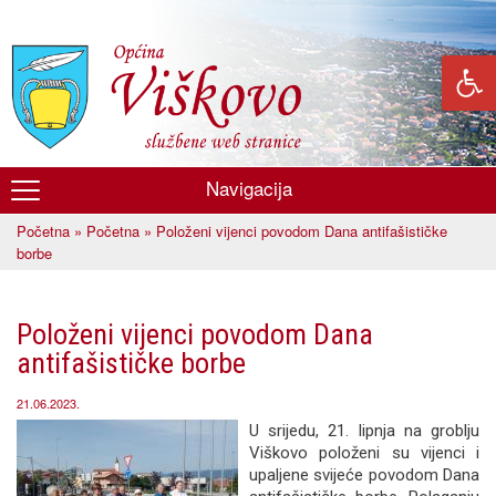
Skoči
na
glavni
sadržaj
Navigacija
Općina
Početna
»
Početna
» Položeni vijenci povodom Dana antifašističke
Viškovo
Vi ste ovdje
borbe
Položeni vijenci povodom Dana
antifašističke borbe
21.06.2023.
U srijedu, 21. lipnja na groblju
Viškovo položeni su vijenci i
upaljene svijeće povodom Dana