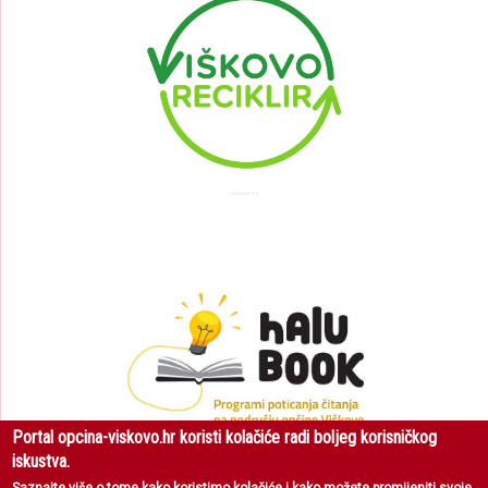
Portal opcina-viskovo.hr koristi kolačiće radi boljeg korisničkog
iskustva.
Saznajte više
o tome kako koristimo kolačiće i kako možete promijeniti svoje