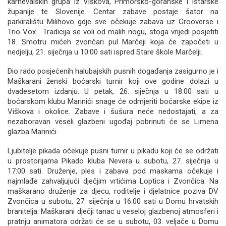
karnevalskih grupa iz Viškova, Primorsko-goranske i Istarske
županije te Slovenije. Centar zabave postaje šator na
parkiralištu Milihovo gdje sve očekuje zabava uz Grooverse i
Trio Vox. Tradicija se voli od malih nogu, stoga vrijedi posjetiti
18. Smotru mićeh zvončari pul Marčeji koja će započeti u
nedjelju, 21. siječnja u 10:00 sati ispred Stare škole Marčelji.
Dio rado posjećenih halubajskih pusnih događanja zasigurno je i
Maškarani ženski boćarski turnir koji ove godine dolazi u
dvadesetom izdanju. U petak, 26. siječnja u 18:00 sati u
boćarskom klubu Marinići snage će odmjeriti boćarske ekipe iz
Viškova i okolice. Zabave i šušura neće nedostajati, a za
nezaboravan veseli glazbeni ugođaj pobrinuti će se Limena
glazba Marinići.
Ljubitelje pikada očekuje pusni turnir u pikadu koji će se održati
u prostorijama Pikado kluba Nevera u subotu, 27. siječnja u
17:00 sati. Druženje, ples i zabava pod maskama očekuje i
najmlađe zahvaljujući dječjim vrtićima Loptica i Zvončica. Na
maškarano druženje za djecu, roditelje i djelatnice poziva DV
Zvončica u subotu, 27. siječnja u 16:00 sati u Domu hrvatskih
branitelja. Maškarani dječji tanac u veseloj glazbenoj atmosferi i
pratnju animatora održati će se u subotu, 03. veljače u Domu