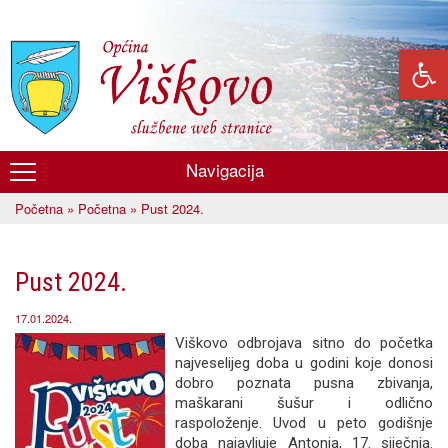
Skoči
na
glavni
sadržaj
Navigacija
Općina
Početna
»
Početna
» Pust 2024.
Viškovo
Vi ste ovdje
Pust 2024.
17.01.2024.
Viškovo odbrojava sitno do početka
najveselijeg doba u godini koje donosi
dobro poznata pusna zbivanja,
maškarani šušur i odlično
raspoloženje. Uvod u peto godišnje
doba najavljuje Antonja, 17. siječnja.