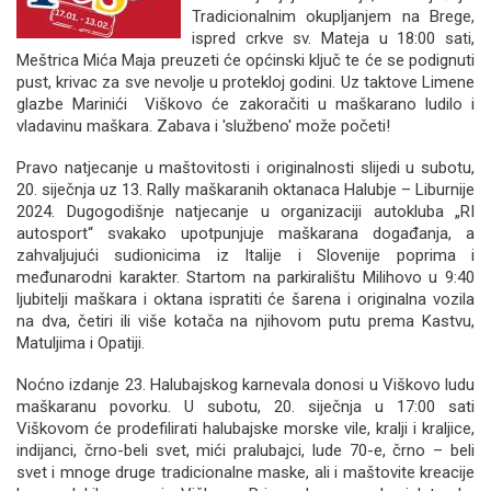
Tradicionalnim okupljanjem na Brege,
ispred crkve sv. Mateja u 18:00 sati,
Meštrica Mića Maja preuzeti će općinski ključ te će se podignuti
pust, krivac za sve nevolje u protekloj godini. Uz taktove Limene
glazbe Marinići Viškovo će zakoračiti u maškarano ludilo i
vladavinu maškara. Zabava i 'službeno' može početi!
Pravo natjecanje u maštovitosti i originalnosti slijedi u subotu,
20. siječnja uz 13. Rally maškaranih oktanaca Halubje – Liburnije
2024. Dugogodišnje natjecanje u organizaciji autokluba „RI
autosport“ svakako upotpunjuje maškarana događanja, a
zahvaljujući sudionicima iz Italije i Slovenije poprima i
međunarodni karakter. Startom na parkiralištu Milihovo u 9:40
ljubitelji maškara i oktana ispratiti će šarena i originalna vozila
na dva, četiri ili više kotača na njihovom putu prema Kastvu,
Matuljima i Opatiji.
Noćno izdanje 23. Halubajskog karnevala donosi u Viškovo ludu
maškaranu povorku. U subotu, 20. siječnja u 17:00 sati
Viškovom će prodefilirati halubajske morske vile, kralji i kraljice,
indijanci, črno-beli svet, mići pralubajci, lude 70-e, črno – beli
svet i mnoge druge tradicionalne maske, ali i maštovite kreacije