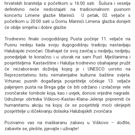
hrvatskih branitelja s početkom u 16:00 sati. Šušura i veselja
definitivno neće nedostajati na tradicionalnom pusnom
koncertu Limene glazbe Marinići. U petak, 02. veljače s
početkom u 20:00 sati u Domu Marinići Limena glazba donijeti
će obilje smijeha i dobre glazbe.
Trodnevno finale ovogodišnjeg Pusta počinje 11. veljače na
Pusnu nedeju kada svoju dugogodišnju tradiciju nastavljaju
Halubajski zvončari. Obahajat će svoj zavičaj u nedjelju, nedjelju,
ponedjeljak te konačno i u utorak na sam Pust. Mještanima i
posjetiteljima Kastavštine i Halubja trodnevno obahajanje pružit
će nezaboravan doživljaj kojeg je i UNESCO uvrstio na
Reprezentativnu listu nematerijalne kulturne baštine svijeta.
Vrhunac pusnih događanja posjetitelje očekuje 13. veljače
paljenjem pusta na Brega gdje će biti održano i izvlačenje vele
zvončarske tombole koja, kao i uvijek, donosi vrijedne nagrade.
Udruženje obrtnika Viškovo-Kastav-Klana-Jelenje pripremiti će
humanitarnu akciju na kojoj će se posjetitelji moći okrijepiti
posjetitelje u iščekivanju dolaska Halubajskih zvončara.
Pozivamo vas na maškaranu zabavu u Viškovo – dođite,
zabavite se, plešite, pjevajte i uživajte!