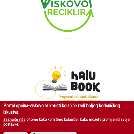
Portal opcina-viskovo.hr koristi kolačiće radi boljeg korisničkog
iskustva.
Saznajte više
o tome kako koristimo kolačiće i kako možete promijeniti svoje
postavke.
Općina Viškovo
| Sva prava pridržana © 2018 |
Uvjeti korištenja
|
Zaštita
privatnosti