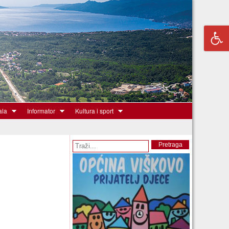
ala
Informator
Kultura i sport
Obrazac pretrage
Pretraga