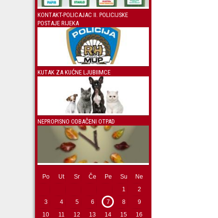
KONTAKT-POLICAJAC II. POLICIJSKE
POSTAJE RIJEKA
KUTAK ZA KUĆNE LJUBIIMCE
NEPROPISNO ODBAČENI OTPAD
Po
Ut
Sr
Če
Pe
Su
Ne
1
2
3
4
5
6
7
8
9
10
11
12
13
14
15
16