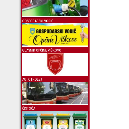
GOSPODARSKI VODIČ
GLASNIK OPĆINE VIŠKOVO
AUTOTROLEJ
ČISTOĆA