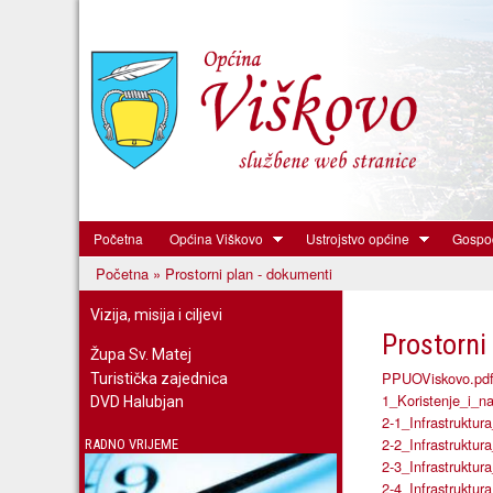
Početna
Općina Viškovo
Ustrojstvo općine
Gospod
Općina
Početna
» Prostorni plan - dokumenti
Viškovo
Vi ste ovdje
Vizija, misija i ciljevi
Prostorni
Župa Sv. Matej
PPUOViskovo.pd
Turistička zajednica
1_Koristenje_i_n
DVD Halubjan
2-1_Infrastruktur
2-2_Infrastruktur
RADNO VRIJEME
2-3_Infrastruktur
2-4_Infrastruktu