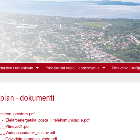
Skoči
na
glavni
sadržaj
arstvo i urbanizam
Predškolski odgoj i obrazovanje
Zdravstvo i socij
 plan - dokumenti
f
amjena_prostora.pdf
a_-_Elektroenergetika_posta_i_telekomunikacije.pdf
a_-_Plinovod1.pdf
a_-_Vodogospodarski_sustav.pdf
ra_-_Odvodnja_otpadnih_voda.pdf