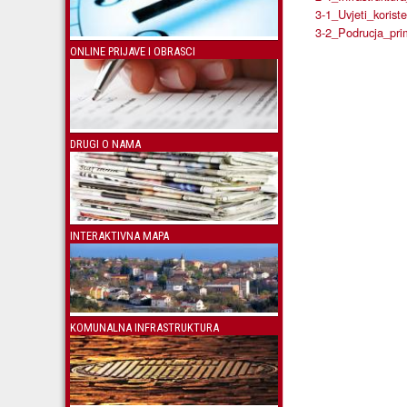
3-1_Uvjeti_koriste
3-2_Podrucja_pri
ONLINE PRIJAVE I OBRASCI
DRUGI O NAMA
INTERAKTIVNA MAPA
KOMUNALNA INFRASTRUKTURA