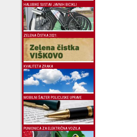
HALUBIKE SUSTAV JAVNIH BICIKLI
ZELENA ČISTKA 2021.
KVALITETA ZRAKA
MOBILNI ŠALTER POLICIJSKE UPRAVE
PUNIONICA ZA ELEKTRIČNA VOZILA