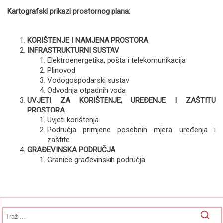
Kartografski prikazi prostornog plana:
KORIŠTENJE I NAMJENA PROSTORA
INFRASTRUKTURNI SUSTAV
Elektroenergetika, pošta i telekomunikacija
Plinovod
Vodogospodarski sustav
Odvodnja otpadnih voda
UVJETI ZA KORIŠTENJE, UREĐENJE I ZAŠTITU
PROSTORA
Uvjeti korištenja
Područja primjene posebnih mjera uređenja i
zaštite
GRAĐEVINSKA PODRUČJA
Granice građevinskih područja
Obrazac pretrage
Pretraga