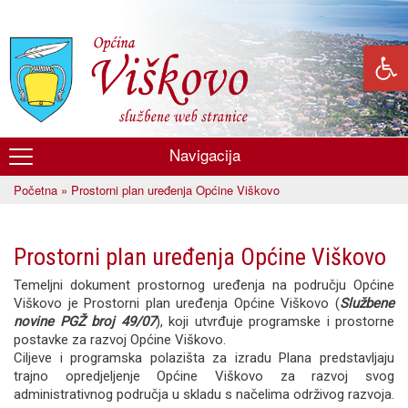
Skoči
na
glavni
sadržaj
Navigacija
Općina
Početna
» Prostorni plan uređenja Općine Viškovo
Viškovo
Vi ste ovdje
Prostorni plan uređenja Općine Viškovo
Temeljni dokument prostornog uređenja na području Općine
Viškovo je Prostorni plan uređenja Općine Viškovo (
Službene
novine PGŽ broj 49/07
), koji utvrđuje programske i prostorne
postavke za razvoj Općine Viškovo.
Ciljeve i programska polazišta za izradu Plana predstavljaju
trajno opredjeljenje Općine Viškovo za razvoj svog
administrativnog područja u skladu s načelima održivog razvoja.