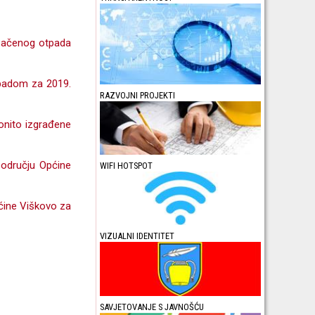
dbačenog otpada
tpadom za 2019.
RAZVOJNI PROJEKTI
onito izgrađene
području Općine
WIFI HOTSPOT
ćine Viškovo za
VIZUALNI IDENTITET
SAVJETOVANJE S JAVNOŠĆU