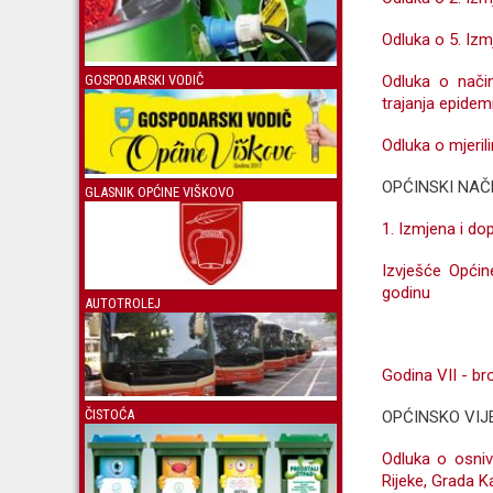
Odluka o 5. Izmj
Odluka o način
GOSPODARSKI VODIČ
trajanja epide
Odluka o mjeril
OPĆINSKI NAČ
GLASNIK OPĆINE VIŠKOVO
1. Izmjena i do
Izvješće Opći
godinu
AUTOTROLEJ
Godina VII - bro
ČISTOĆA
OPĆINSKO VIJ
Odluka o osniva
Rijeke, Grada K