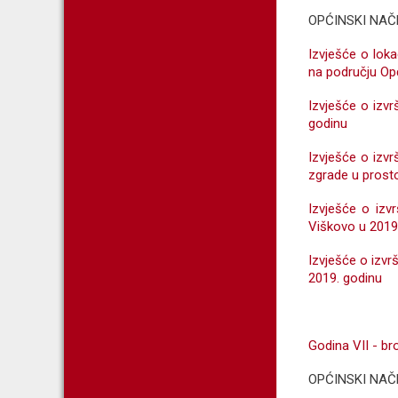
OPĆINSKI NAČ
Izvješće o lok
na području Op
Izvješće o izv
godinu
Izvješće o izv
zgrade u prost
Izvješće o izv
Viškovo u 2019.
Izvješće o izv
2019. godinu
Godina VII - bro
OPĆINSKI NAČ