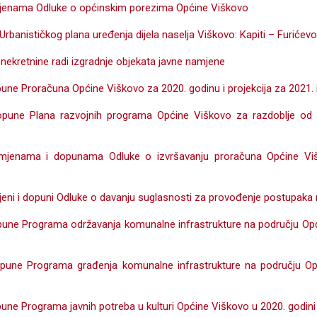
mjenama Odluke o općinskim porezima Općine Viškovo
 Urbanističkog plana uređenja dijela naselja Viškovo: Kapiti – Furićev
 nekretnine radi izgradnje objekata javne namjene
pune Proračuna Općine Viškovo za 2020. godinu i projekcija za 2021. 
dopune Plana razvojnih programa Općine Viškovo za razdoblje od 
zmjenama i dopunama Odluke o izvršavanju proračuna Općine Vi
mjeni i dopuni Odluke o davanju suglasnosti za provođenje postupaka
opune Programa održavanja komunalne infrastrukture na području Op
opune Programa građenja komunalne infrastrukture na području O
pune Programa javnih potreba u kulturi Općine Viškovo u 2020. godini