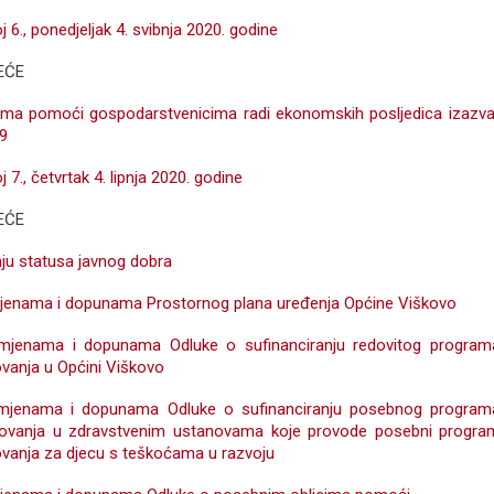
j 6., ponedjeljak 4. svibnja 2020. godine
EĆE
ama pomoći gospodarstvenicima radi ekonomskih posljedica izazva
9
j 7., četvrtak 4. lipnja 2020. godine
EĆE
nju statusa javnog dobra
zmjenama i dopunama Prostornog plana uređenja Općine Viškovo
Izmjenama i dopunama Odluke o sufinanciranju redovitog program
ovanja u Općini Viškovo
Izmjenama i dopunama Odluke o sufinanciranju posebnog program
zovanja u zdravstvenim ustanovama koje provode posebni progra
ovanja za djecu s teškoćama u razvoju