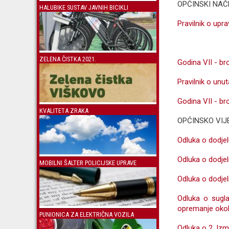
OPĆINSKI NAČ
HALUBIKE SUSTAV JAVNIH BICIKLI
Pravilnik o upr
ZELENA ČISTKA 2021.
Godina VII - bro
Pravilnik o unu
Godina VII - bro
KVALITETA ZRAKA
OPĆINSKO VIJ
Odluka o dodje
Odluka o dodjel
MOBILNI ŠALTER POLICIJSKE UPRAVE
Odluka o dodjel
Odluka o sugla
opremanje okoli
PUNIONICA ZA ELEKTRIČNA VOZILA
Odluka o 2. Iz