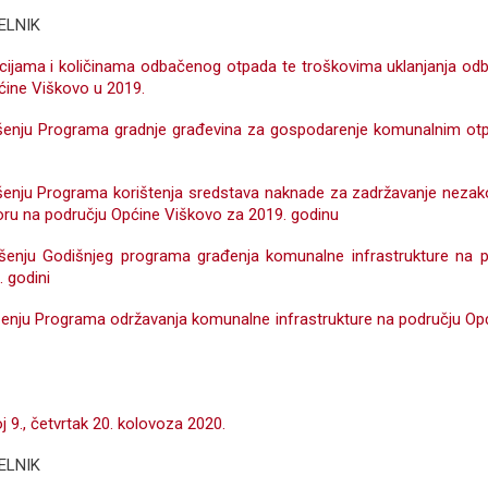
ELNIK
acijama i količinama odbačenog otpada te troškovima uklanjanja o
ćine Viškovo u 2019.
ršenju Programa gradnje građevina za gospodarenje komunalnim o
ršenju Programa korištenja sredstava naknade za zadržavanje nezak
oru na području Općine Viškovo za 2019. godinu
ršenju Godišnjeg programa građenja komunalne infrastrukture na 
 godini
ršenju Programa održavanja komunalne infrastrukture na području Op
j 9., četvrtak 20. kolovoza 2020.
ELNIK