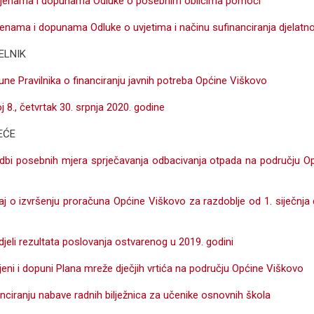
zmjenama i dopunama Odluke o posebnim oblicima pomoći
jenama i dopunama Odluke o uvjetima i načinu sufinanciranja djelatnos
ELNIK
pune Pravilnika o financiranju javnih potreba Općine Viškovo
j 8., četvrtak 30. srpnja 2020. godine
EĆE
dbi posebnih mjera sprječavanja odbacivanja otpada na području O
taj o izvršenju proračuna Općine Viškovo za razdoblje od 1. siječnja
jeli rezultata poslovanja ostvarenog u 2019. godini
jeni i dopuni Plana mreže dječjih vrtića na području Općine Viškovo
nciranju nabave radnih bilježnica za učenike osnovnih škola