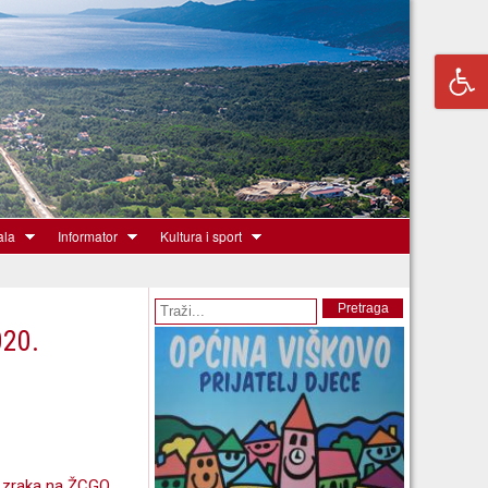
ala
Informator
Kultura i sport
Obrazac pretrage
Pretraga
020.
te zraka na ŽCGO