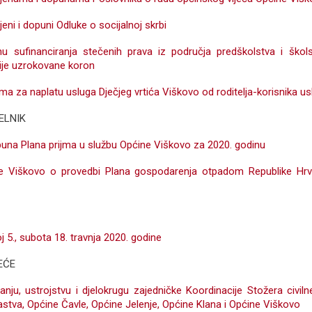
eni i dopuni Odluke o socijalnoj skrbi
u sufinanciranja stečenih prava iz područja predškolstva i škol
mije uzrokovane koron
ima za naplatu usluga Dječjeg vrtića Viškovo od roditelja-korisnika u
ELNIK
puna Plana prijma u službu Općine Viškovo za 2020. godinu
ne Viškovo o provedbi Plana gospodarenja otpadom Republike Hrv
j 5., subota 18. travnja 2020. godine
EĆE
nju, ustrojstvu i djelokrugu zajedničke Koordinacije Stožera civil
astva, Općine Čavle, Općine Jelenje, Općine Klana i Općine Viškovo