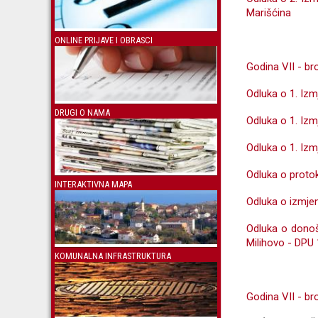
Marišćina
ONLINE PRIJAVE I OBRASCI
Godina VII - bro
Odluka o 1. Iz
DRUGI O NAMA
Odluka o 1. Iz
Odluka o 1. Iz
Odluka o protok
INTERAKTIVNA MAPA
Odluka o izmje
Odluka o donoš
Milihovo - DPU
KOMUNALNA INFRASTRUKTURA
Godina VII - br