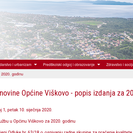
Skoči
na
glavni
sadržaj
arstvo i urbanizam
Predškolski odgoj i obrazovanje
Zdravstvo i socij
 2020. godinu
novine Općine Viškovo - popis izdanja za 2
j 1, petak 10. siječnja 2020.
lužbu u Općinu Viškovo za 2020. godinu
jeni Odluke br. 63/18 o osnivanju radne skupine za praćenje kvalite