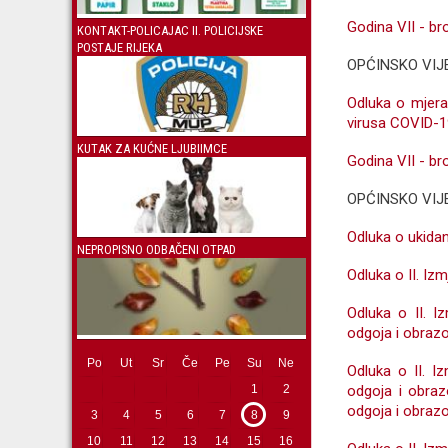
Godina VII - bro
KONTAKT-POLICAJAC II. POLICIJSKE
POSTAJE RIJEKA
OPĆINSKO VIJ
Odluka o mjer
virusa COVID-1
KUTAK ZA KUĆNE LJUBIIMCE
Godina VII - bro
OPĆINSKO VIJ
Odluka o ukida
NEPROPISNO ODBAČENI OTPAD
Odluka o II. I
Odluka o II. 
odgoja i obraz
Po
Ut
Sr
Če
Pe
Su
Ne
Odluka o II. 
1
2
odgoja i obra
odgoja i obraz
3
4
5
6
7
8
9
10
11
12
13
14
15
16