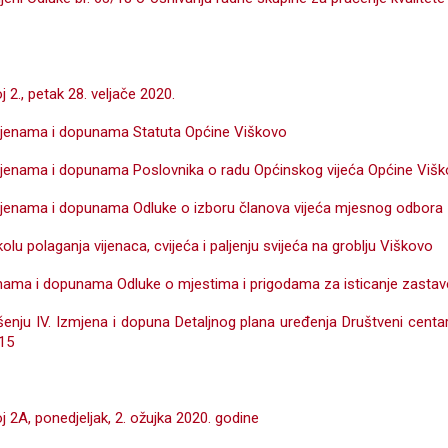
j 2., petak 28. veljače 2020.
mjenama i dopunama Statuta Općine Viškovo
mjenama i dopunama Poslovnika o radu Općinskog vijeća Općine Viš
mjenama i dopunama Odluke o izboru članova vijeća mjesnog odbora
olu polaganja vijenaca, cvijeća i paljenju svijeća na groblju Viškovo
nama i dopunama Odluke o mjestima i prigodama za isticanje zastav
enju IV. Izmjena i dopuna Detaljnog plana uređenja Društveni centar
 15
oj 2A, ponedjeljak, 2. ožujka 2020. godine