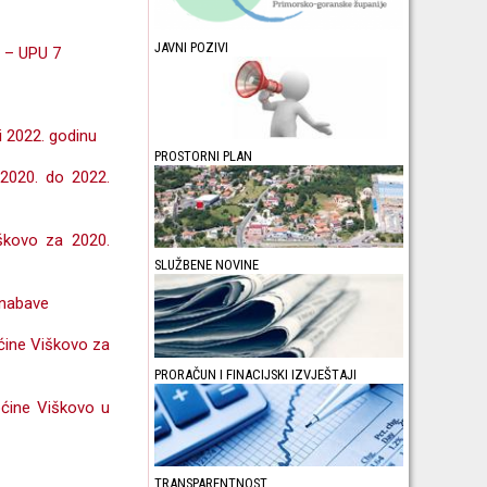
JAVNI POZIVI
o – UPU 7
i 2022. godinu
PROSTORNI PLAN
2020. do 2022.
škovo za 2020.
SLUŽBENE NOVINE
 nabave
ćine Viškovo za
PRORAČUN I FINACIJSKI IZVJEŠTAJI
pćine Viškovo u
TRANSPARENTNOST