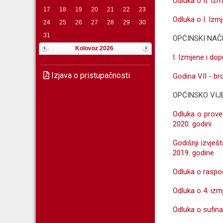
Odluka o II. I
17
18
19
20
21
22
23
Odluka o I. Izm
24
25
26
27
28
29
30
31
OPĆINSKI NAČ
Kolovoz 2026
I. Izmjene i do
Izjava o pristupačnosti
Godina VII - bro
OPĆINSKO VIJ
Odluka o prove
2020. godini
Godišnji izvješ
2019. godine
Odluka o raspod
Odluka o 4. izm
Odluka o sufina