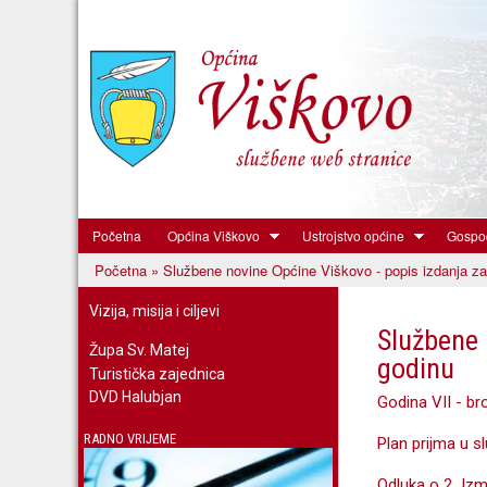
Početna
Općina Viškovo
Ustrojstvo općine
Gospod
Općina
Početna
» Službene novine Općine Viškovo - popis izdanja za
Viškovo
Vi ste ovdje
Vizija, misija i ciljevi
Službene 
Župa Sv. Matej
godinu
Turistička zajednica
DVD Halubjan
Godina VII - bro
RADNO VRIJEME
Plan prijma u s
Odluka o 2. Izm