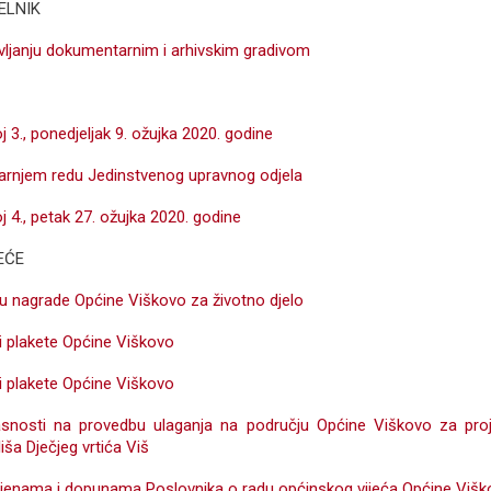
ELNIK
avljanju dokumentarnim i arhivskim gradivom
j 3., ponedjeljak 9. ožujka 2020. godine
tarnjem redu Jedinstvenog upravnog odjela
j 4., petak 27. ožujka 2020. godine
EĆE
lu nagrade Općine Viškovo za životno djelo
i plakete Općine Viškovo
i plakete Općine Viškovo
snosti na provedbu ulaganja na području Općine Viškovo za proj
ša Dječjeg vrtića Viš
mjenama i dopunama Poslovnika o radu općinskog vijeća Općine Viš