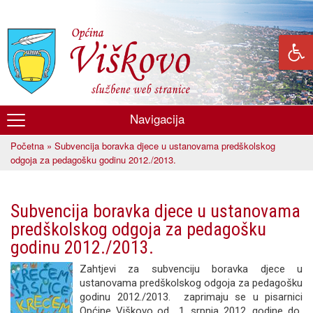
Skoči
na
glavni
sadržaj
Navigacija
Općina
Početna
» Subvencija boravka djece u ustanovama predškolskog
Viškovo
Vi ste ovdje
odgoja za pedagošku godinu 2012./2013.
Subvencija boravka djece u ustanovama
predškolskog odgoja za pedagošku
godinu 2012./2013.
Zahtjevi za subvenciju boravka djece u
ustanovama predškolskog odgoja za pedagošku
godinu 2012./2013. zaprimaju se u pisarnici
Općine Viškovo od 1. srpnja 2012. godine do