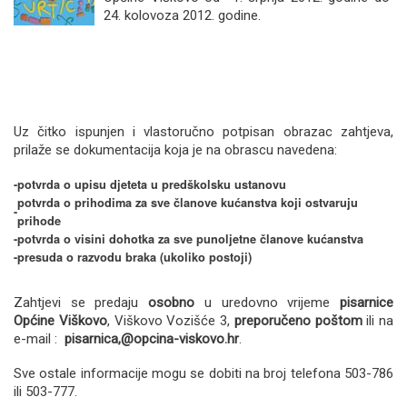
24. kolovoza 2012. godine.
Uz čitko ispunjen i vlastoručno potpisan obrazac zahtjeva,
prilaže se dokumentacija koja je na obrascu navedena:
-
potvrda o upisu djeteta u predškolsku ustanovu
potvrda o prihodima za sve članove kućanstva koji ostvaruju
-
prihode
-
potvrda o visini dohotka za sve punoljetne članove kućanstva
-
presuda o razvodu braka (ukoliko postoji)
Zahtjevi se predaju
osobno
u uredovno vrijeme
pisarnice
Općine Viškovo
, Viškovo Vozišće 3,
preporučeno poštom
ili na
e-mail :
pisarnica,@opcina-viskovo.hr
.
Sve ostale informacije mogu se dobiti na broj telefona 503-786
ili 503-777.