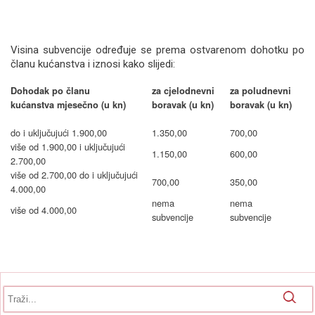
Visina subvencije određuje se prema ostvarenom dohotku po
članu kućanstva i iznosi kako slijedi:
Dohodak po članu
za cjelodnevni
za poludnevni
kućanstva mjesečno (u kn)
boravak (u kn)
boravak (u kn)
do i uključujući 1.900,00
1.350,00
700,00
više od 1.900,00 i uključujući
1.150,00
600,00
2.700,00
više od 2.700,00 do i uključujući
700,00
350,00
4.000,00
nema
nema
više od 4.000,00
subvencije
subvencije
Obrazac pretrage
Pretraga